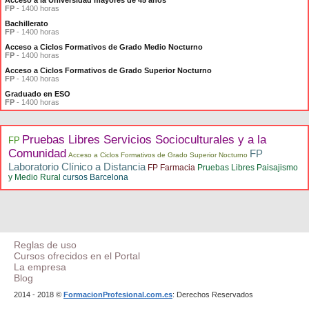
Acceso a la Universidad mayores de 45 años
FP
- 1400 horas
Bachillerato
FP
- 1400 horas
Acceso a Ciclos Formativos de Grado Medio Nocturno
FP
- 1400 horas
Acceso a Ciclos Formativos de Grado Superior Nocturno
FP
- 1400 horas
Graduado en ESO
FP
- 1400 horas
Pruebas Libres Servicios Socioculturales y a la
FP
Comunidad
FP
Acceso a Ciclos Formativos de Grado Superior Nocturno
Laboratorio Clínico a Distancia
FP Farmacia
Pruebas Libres Paisajismo
y Medio Rural
cursos Barcelona
Reglas de uso
Cursos ofrecidos en el Portal
La empresa
Blog
2014 - 2018 ©
FormacionProfesional.com.es
: Derechos Reservados