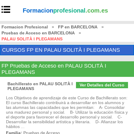
Formacion
profesional
.com.es
Formacion Profesional
»
FP en BARCELONA
»
Pruebas de Acceso en BARCELONA
»
PALAU SOLITÀ I PLEGAMANS
CURSOS FP EN PALAU SOLITÀ I PLEGAMANS
FP Pruebas de Acceso en PALAU SOLITÀ I
PLEGAMANS
Bachillerato en PALAU SOLITÀ I
Ver Detalles del Curso
PLEGAMANS
Los Objetivos de aprendizaje de este Curso de Bachillerato son:
El curso Bachillerato contribuirá a desarrollar en los alumnos y
las alumnas las capacidades que les permitan: A- Consolidar
una madurez personal y social. B- Utilizar la educación física y
el deporte para favorecer el desarrollo personal y social. C-
Desarrollar la sensibilidad artística y literaria. D- Afianzar los
hábitos ...
Familia:
Pruebas de Acceso