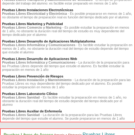
depende del trabajo del alumno: es factible estar preparado en menos de 1 año
Pruebas Libres Instalaciones Electrotécnicas
Pruebas Libres Electricidad y Electrónica
- Es posible prepararse en menos de 1 año,
no obstante el tiempo de preparación real es función del tiempo dedicado por el alumno
Pruebas Libres Marketing y Publicidad
Pruebas Libres Comercio y Marketing
- Es posible estudiar la preparación en menos
de 1 año, no obstante la duración real del tiempo de estudio es muy dependiente del
tiempo dedicado por el alumno
Pruebas Libres Desarrollo de Aplicaciones Multiplataforma
Pruebas Libres Informática y Comunicaciones
- Es factible estudiar la preparación en
menos de 1 año, no obstante la duración real del tiempo de estudio depende del tiempo
que estudie el alumno
Pruebas Libres Desarrollo de Aplicaciones Web
Pruebas Libres Informática y Comunicaciones
- La duración de la preparación para
las Pruebas Libres depende del tiempo que estudie el alumno. Es factible estudiar la
preparación en menos de 1 año
Pruebas Libres Prevención de Riesgos
Pruebas Libres Instalación y Mantenimiento
- La duración de la preparación para las
Pruebas Libres es muy dependiente del tiempo dedicado por el alumno. Es posible
estudiar la preparación en menos de 1 año
Pruebas Libres Laboratorio Clínico
Pruebas Libres Sanidad
- Es factible estudiar la preparación en menos de 1 año, no
obstante la duración real del tiempo de estudio depende del tiempo dedicado por el
alumno
Pruebas Libres Auxiliar de Enfermería
Pruebas Libres Sanidad
- La duración de la preparación para las Pruebas Libres
depende del tiempo que estudie el alumno. Se puede prepararse en menos de 1 año
Pruebas Libres
Pruebas Libres de Acceso