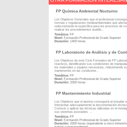
OTRA FORMACIÓN INTERESA
FP Química Ambiental Nocturno
Los Objetivos Generales que el profesional consegui
normas y regulaciones medioambientales que afectan a
seleccionando la específica para los procesos de cont
realizar los procedimientos analític...
Temática:
FP
Nivel:
Formación Profesional de Grado Superior
Duración:
1400 horas
FP Laboratorio de Análisis y de Cont
Los Objetivos de este Ciclo Formativo de FP Laborator
reactivos, identificando sus condiciones de manipula
los materiales y equipos necesarios, relacionando sus
mantenerlos en las condicione...
Temática:
FP
Nivel:
Formación Profesional de Grado Superior
Duración:
2000 horas
FP Mantenimiento Industrial
Los Objetivos que el alumno conseguirá al estudiar e
Interpretar adecuadamente la documentación técnica 
Conocer y aplicar las técnicas utilizadas en el monta
sus sistemas asociados. ...
Temática:
FP
Nivel:
Formación Profesional de Grado Superior
Duración:
2000 horas (equivalente a cinco trimest
trabajo correspondiente).