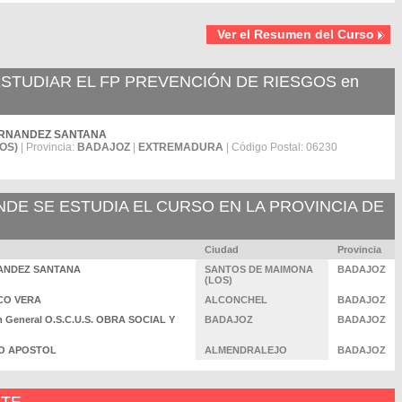
Ver el Resumen del Curso
TUDIAR EL FP PREVENCIÓN DE RIESGOS en
R.FERNANDEZ SANTANA
OS)
| Provincia:
BADAJOZ
|
EXTREMADURA
| Código Postal: 06230
E SE ESTUDIA EL CURSO EN LA PROVINCIA DE
Ciudad
Provincia
ERNANDEZ SANTANA
SANTOS DE MAIMONA
BADAJOZ
(LOS)
SCO VERA
ALCONCHEL
BADAJOZ
n General O.S.C.U.S. OBRA SOCIAL Y
BADAJOZ
BADAJOZ
AGO APOSTOL
ALMENDRALEJO
BADAJOZ