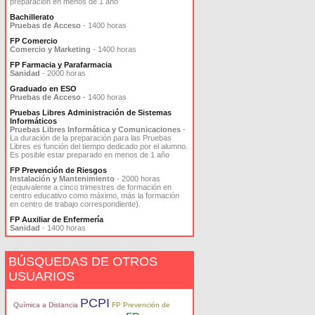
preparación en menos de 1 año
Bachillerato
Pruebas de Acceso
- 1400 horas
FP Comercio
Comercio y Marketing
- 1400 horas
FP Farmacia y Parafarmacia
Sanidad
- 2000 horas
Graduado en ESO
Pruebas de Acceso
- 1400 horas
Pruebas Libres Administración de Sistemas
Informáticos
Pruebas Libres Informática y Comunicaciones
-
La duración de la preparación para las Pruebas
Libres es función del tiempo dedicado por el alumno.
Es posible estar preparado en menos de 1 año
FP Prevención de Riesgos
Instalación y Mantenimiento
- 2000 horas
(equivalente a cinco trimestres de formación en
centro educativo como máximo, más la formación
en centro de trabajo correspondiente).
FP Auxiliar de Enfermería
Sanidad
- 1400 horas
BÚSQUEDAS DE OTROS
USUARIOS
PCPI
Química a Distancia
FP Prevención de