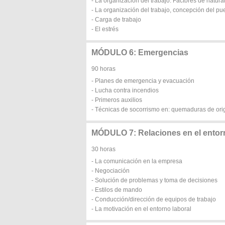
- La organización del trabajo. Factores de natura
- La organización del trabajo, concepción del pu
- Carga de trabajo
- El estrés
MÓDULO 6: Emergencias
90 horas
- Planes de emergencia y evacuación
- Lucha contra incendios
- Primeros auxilios
- Técnicas de socorrismo en: quemaduras de orige
MÓDULO 7: Relaciones en el entorn
30 horas
- La comunicación en la empresa
- Negociación
- Solución de problemas y toma de decisiones
- Estilos de mando
- Conducción/dirección de equipos de trabajo
- La motivación en el entorno laboral