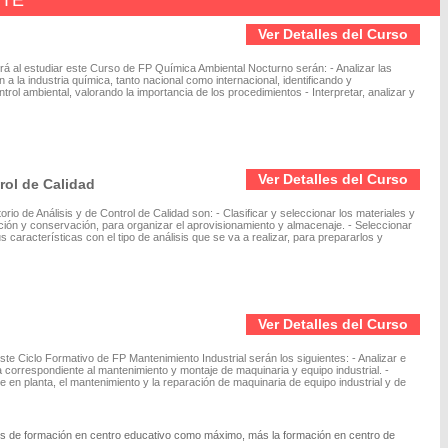
NTE
Ver Detalles del Curso
rá al estudiar este Curso de FP Química Ambiental Nocturno serán: - Analizar las
 la industria química, tanto nacional como internacional, identificando y
rol ambiental, valorando la importancia de los procedimientos - Interpretar, analizar y
Ver Detalles del Curso
rol de Calidad
io de Análisis y de Control de Calidad son: - Clasificar y seleccionar los materiales y
ción y conservación, para organizar el aprovisionamiento y almacenaje. - Seleccionar
 características con el tipo de análisis que se va a realizar, para prepararlos y
Ver Detalles del Curso
ste Ciclo Formativo de FP Mantenimiento Industrial serán los siguientes: - Analizar e
correspondiente al mantenimiento y montaje de maquinaria y equipo industrial. -
je en planta, el mantenimiento y la reparación de maquinaria de equipo industrial y de
res de formación en centro educativo como máximo, más la formación en centro de