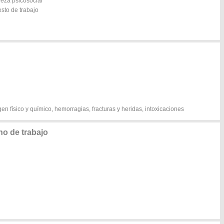
leza psicosocial
esto de trabajo
n físico y químico, hemorragias, fracturas y heridas, intoxicaciones
o de trabajo