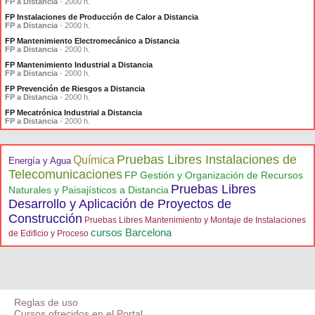
FP a Distancia
- 2000 h.
FP Instalaciones de Producción de Calor a Distancia
FP a Distancia
- 2000 h.
FP Mantenimiento Electromecánico a Distancia
FP a Distancia
- 2000 h.
FP Mantenimiento Industrial a Distancia
FP a Distancia
- 2000 h.
FP Prevención de Riesgos a Distancia
FP a Distancia
- 2000 h.
FP Mecatrónica Industrial a Distancia
FP a Distancia
- 2000 h.
Pruebas Libres Instalaciones de
Química
Energía y Agua
Telecomunicaciones
FP Gestión y Organización de Recursos
Pruebas Libres
Naturales y Paisajísticos a Distancia
Desarrollo y Aplicación de Proyectos de
Construcción
Pruebas Libres Mantenimiento y Montaje de Instalaciones
cursos Barcelona
de Edificio y Proceso
Reglas de uso
Cursos ofrecidos en el Portal