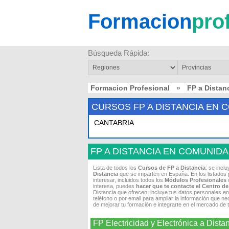
Formacion
pro
Búsqueda Rápida:
Formacion Profesional
»
FP a Distan
CURSOS FP A DISTANCIA EN
CANTABRIA
FP A DISTANCIA EN COMUNID
Lista de todos los
Cursos de FP a Distancia
: se incl
Distancia
que se imparten en España. En los listados 
interesar, incluidos todos los
Módulos Profesionales
q
interesa, puedes
hacer que te contacte el Centro d
Distancia que ofrecen: incluye tus datos personales en
teléfono o por email para ampliar la información que ne
de mejorar tu formación e integrarte en el mercado de 
FP Electricidad y Electrónica a