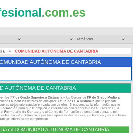
fesional
.com.es
cia
»
COMUNIDAD AUTÓNOMA DE CANTABRIA
 COMUNIDAD AUTÓNOMA DE CANTABRIA
AD AUTÓNOMA DE CANTABRIA
uyen los
FP de Grado Superior a Distancia
y los Cursos de
FP de Grado Medio
a
puedes buscar los detalles de cualquier
Título de FP
a Distancia
que te puedan
ue es obligatorio estudiar en cada uno de ellos. Si encuentras la información que te
e Formación
para que te amplíen la información con respecto a los Cursos de FP a
 el
Formulario de Contacto
y el Centro de Formación se pondrá en contacto por
cesites. La FP a Distancia te posibilita aprender desde casa, sin horarios y es una forma
trabajo: infórmate sin compromiso
 Distancia en COMUNIDAD AUTÓNOMA DE CANTABRIA