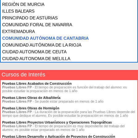
REGIÓN DE MURCIA
ILLES BALEARS
PRINCIPADO DE ASTURIAS
COMUNIDAD FORAL DE NAVARRA
EXTREMADURA
COMUNIDAD AUTÓNOMA DE CANTABRIA
COMUNIDAD AUTÓNOMA DE LA RIOJA
CIUDAD AUTONOMA DE CEUTA
CIUDAD AUTONOMA DE MELILLA
Cursos de Interés
Pruebas Libres Acabados de Construcción
Pruebas Libres FP
- El tiempo de preparación es función del trabajo del alumno: es
posible estudiar la preparación en menos de 1 año
Pruebas Libres Obras de Albañilería
Pruebas Libres FP
- Se puede estar preparado en menos de 1 año
Pruebas Libres Obras de Hormigón
Pruebas Libres FP
- La duración de la preparación para las Pruebas Libres depende del
tiempo que dedique el alumno. Es posible estudiar la preparación en menos de 1 año
Pruebas Libres Proyectos Urbanísticos y Operaciones Topográficas
Pruebas Libres FP
- El tiempo de preparación es muy dependiente del trabajo del
alumno: es posible estar preparado en menos de 1 año
Pruebas Libres Desarrollo y Aplicación de Proyectos de Construcción