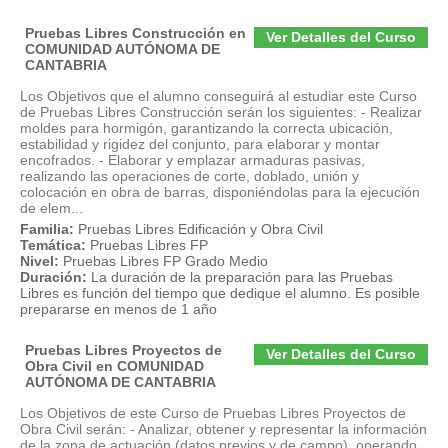
Pruebas Libres Construcción en
Ver Detalles del Curso
COMUNIDAD AUTÓNOMA DE
CANTABRIA
Los Objetivos que el alumno conseguirá al estudiar este Curso
de Pruebas Libres Construcción serán los siguientes: - Realizar
moldes para hormigón, garantizando la correcta ubicación,
estabilidad y rigidez del conjunto, para elaborar y montar
encofrados. - Elaborar y emplazar armaduras pasivas,
realizando las operaciones de corte, doblado, unión y
colocación en obra de barras, disponiéndolas para la ejecución
de elem...
Familia:
Pruebas Libres Edificación y Obra Civil
Temática:
Pruebas Libres FP
Nivel:
Pruebas Libres FP Grado Medio
Duración:
La duración de la preparación para las Pruebas
Libres es función del tiempo que dedique el alumno. Es posible
prepararse en menos de 1 año
Pruebas Libres Proyectos de
Ver Detalles del Curso
Obra Civil en COMUNIDAD
AUTÓNOMA DE CANTABRIA
Los Objetivos de este Curso de Pruebas Libres Proyectos de
Obra Civil serán: - Analizar, obtener y representar la información
de la zona de actuación (datos previos y de campo), operando