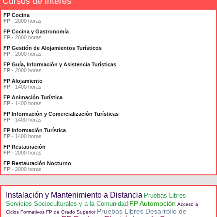
Cursos de Interés
FP Cocina
FP
- 2000 horas
FP Cocina y Gastronomía
FP
- 2000 horas
FP Gestión de Alojamientos Turísticos
FP
- 2000 horas
FP Guía, Información y Asistencia Turísticas
FP
- 2000 horas
FP Alojamiento
FP
- 1400 horas
FP Animación Turística
FP
- 1400 horas
FP Información y Comercialización Turísticas
FP
- 1400 horas
FP Información Turística
FP
- 1400 horas
FP Restauración
FP
- 2000 horas
FP Restauración Nocturno
FP
- 2000 horas
Instalación y Mantenimiento a Distancia
Pruebas Libres
FP Automoción
Servicios Socioculturales y a la Comunidad
Acceso a
Pruebas Libres Desarrollo de
Ciclos Formativos FP de Grado Superior