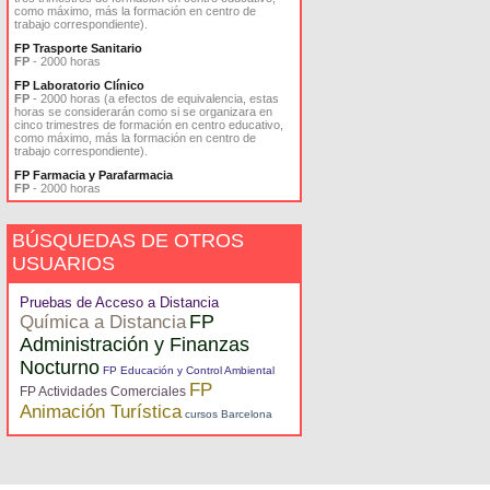
como máximo, más la formación en centro de
trabajo correspondiente).
FP Trasporte Sanitario
FP
- 2000 horas
FP Laboratorio Clínico
FP
- 2000 horas (a efectos de equivalencia, estas
horas se considerarán como si se organizara en
cinco trimestres de formación en centro educativo,
como máximo, más la formación en centro de
trabajo correspondiente).
FP Farmacia y Parafarmacia
FP
- 2000 horas
BÚSQUEDAS DE OTROS
USUARIOS
Pruebas de Acceso a Distancia
FP
Química a Distancia
Administración y Finanzas
Nocturno
FP Educación y Control Ambiental
FP
FP Actividades Comerciales
Animación Turística
cursos Barcelona