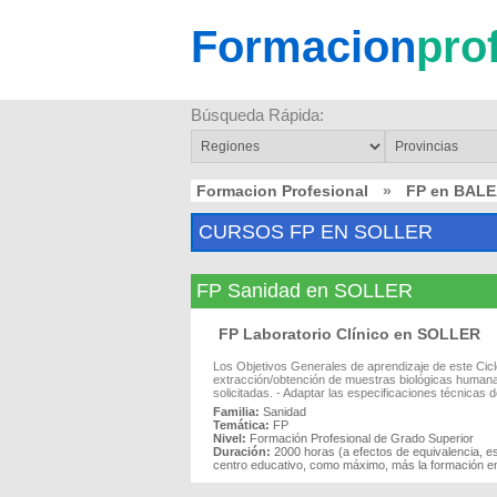
Formacion
pro
Búsqueda Rápida:
Formacion Profesional
»
FP en BAL
CURSOS FP EN SOLLER
FP Sanidad en SOLLER
FP Laboratorio Clínico en SOLLER
Los Objetivos Generales de aprendizaje de este Cicl
extracción/obtención de muestras biológicas humanas 
solicitadas. - Adaptar las especificaciones técnicas d
Familia:
Sanidad
Temática:
FP
Nivel:
Formación Profesional de Grado Superior
Duración:
2000 horas (a efectos de equivalencia, e
centro educativo, como máximo, más la formación en