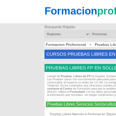
Formacion
pro
Búsqueda Rápida:
Formacion Profesional
»
Pruebas Li
CURSOS PRUEBAS LIBRES EN
PRUEBAS LIBRES FP EN SOLL
Listado de
Pruebas Libres de FP
en España. Incluim
Las Pruebas Libres son una formación adecuada para t
convocados al respecto en todas las CC.AA. La ventaja
Titulación. En los contenidos que ofrecemos puedes bu
contacte el Centro
de Formación para que te amplíen
ofrecen: rellena el
Formulario
con tus datos personales
la información que necesites, sin ningún compromiso po
Pruebas Libres Servicios Sociocult
Pruebas Libres Atención a Personas en Situac