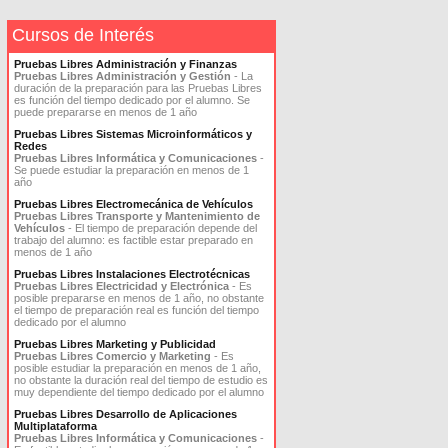
Cursos de Interés
Pruebas Libres Administración y Finanzas
Pruebas Libres Administración y Gestión
- La
duración de la preparación para las Pruebas Libres
es función del tiempo dedicado por el alumno. Se
puede prepararse en menos de 1 año
Pruebas Libres Sistemas Microinformáticos y
Redes
Pruebas Libres Informática y Comunicaciones
-
Se puede estudiar la preparación en menos de 1
año
Pruebas Libres Electromecánica de Vehículos
Pruebas Libres Transporte y Mantenimiento de
Vehículos
- El tiempo de preparación depende del
trabajo del alumno: es factible estar preparado en
menos de 1 año
Pruebas Libres Instalaciones Electrotécnicas
Pruebas Libres Electricidad y Electrónica
- Es
posible prepararse en menos de 1 año, no obstante
el tiempo de preparación real es función del tiempo
dedicado por el alumno
Pruebas Libres Marketing y Publicidad
Pruebas Libres Comercio y Marketing
- Es
posible estudiar la preparación en menos de 1 año,
no obstante la duración real del tiempo de estudio es
muy dependiente del tiempo dedicado por el alumno
Pruebas Libres Desarrollo de Aplicaciones
Multiplataforma
Pruebas Libres Informática y Comunicaciones
-