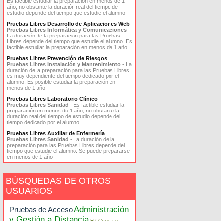
Es factible estudiar la preparación en menos de 1
año, no obstante la duración real del tiempo de
estudio depende del tiempo que estudie el alumno
Pruebas Libres Desarrollo de Aplicaciones Web
Pruebas Libres Informática y Comunicaciones
-
La duración de la preparación para las Pruebas
Libres depende del tiempo que estudie el alumno. Es
factible estudiar la preparación en menos de 1 año
Pruebas Libres Prevención de Riesgos
Pruebas Libres Instalación y Mantenimiento
- La
duración de la preparación para las Pruebas Libres
es muy dependiente del tiempo dedicado por el
alumno. Es posible estudiar la preparación en
menos de 1 año
Pruebas Libres Laboratorio Clínico
Pruebas Libres Sanidad
- Es factible estudiar la
preparación en menos de 1 año, no obstante la
duración real del tiempo de estudio depende del
tiempo dedicado por el alumno
Pruebas Libres Auxiliar de Enfermería
Pruebas Libres Sanidad
- La duración de la
preparación para las Pruebas Libres depende del
tiempo que estudie el alumno. Se puede prepararse
en menos de 1 año
BÚSQUEDAS DE OTROS
USUARIOS
Administración
Pruebas de Acceso
y Gestión a Distancia
FP Cocina y