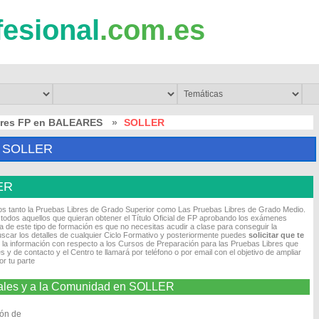
fesional
.com.es
bres FP en BALEARES
»
SOLLER
 SOLLER
ER
os tanto la Pruebas Libres de Grado Superior como Las Pruebas Libres de Grado Medio.
odos aquellos que quieran obtener el Título Oficial de FP aprobando los exámenes
 de este tipo de formación es que no necesitas acudir a clase para conseguir la
scar los detalles de cualquier Ciclo Formativo y posteriormente puedes
solicitar que te
 la información con respecto a los Cursos de Preparación para las Pruebas Libres que
 y de contacto y el Centro te llamará por teléfono o por email con el objetivo de ampliar
r tu parte
urales y a la Comunidad en SOLLER
ión de