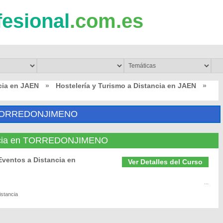
fesional
.com.es
cia en JAEN
»
Hostelería y Turismo a Distancia en JAEN
»
 TORREDONJIMENO
tancia en TORREDONJIMENO
Eventos a Distancia en
Ver Detalles del Curso
...
istancia