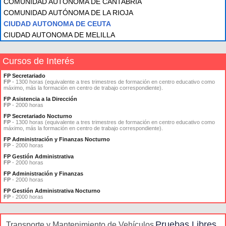
COMUNIDAD AUTÓNOMA DE CANTABRIA
COMUNIDAD AUTÓNOMA DE LA RIOJA
CIUDAD AUTONOMA DE CEUTA
CIUDAD AUTONOMA DE MELILLA
Cursos de Interés
FP Secretariado
FP
- 1300 horas (equivalente a tres trimestres de formación en centro educativo como
máximo, más la formación en centro de trabajo correspondiente).
FP Asistencia a la Dirección
FP
- 2000 horas
FP Secretariado Nocturno
FP
- 1300 horas (equivalente a tres trimestres de formación en centro educativo como
máximo, más la formación en centro de trabajo correspondiente).
FP Administración y Finanzas Nocturno
FP
- 2000 horas
FP Gestión Administrativa
FP
- 2000 horas
FP Administración y Finanzas
FP
- 2000 horas
FP Gestión Administrativa Nocturno
FP
- 2000 horas
Pruebas Libres
Transporte y Mantenimiento de Vehículos