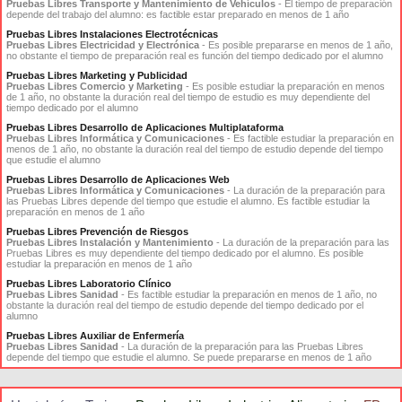
Pruebas Libres Transporte y Mantenimiento de Vehículos
- El tiempo de preparación
depende del trabajo del alumno: es factible estar preparado en menos de 1 año
Pruebas Libres Instalaciones Electrotécnicas
Pruebas Libres Electricidad y Electrónica
- Es posible prepararse en menos de 1 año,
no obstante el tiempo de preparación real es función del tiempo dedicado por el alumno
Pruebas Libres Marketing y Publicidad
Pruebas Libres Comercio y Marketing
- Es posible estudiar la preparación en menos
de 1 año, no obstante la duración real del tiempo de estudio es muy dependiente del
tiempo dedicado por el alumno
Pruebas Libres Desarrollo de Aplicaciones Multiplataforma
Pruebas Libres Informática y Comunicaciones
- Es factible estudiar la preparación en
menos de 1 año, no obstante la duración real del tiempo de estudio depende del tiempo
que estudie el alumno
Pruebas Libres Desarrollo de Aplicaciones Web
Pruebas Libres Informática y Comunicaciones
- La duración de la preparación para
las Pruebas Libres depende del tiempo que estudie el alumno. Es factible estudiar la
preparación en menos de 1 año
Pruebas Libres Prevención de Riesgos
Pruebas Libres Instalación y Mantenimiento
- La duración de la preparación para las
Pruebas Libres es muy dependiente del tiempo dedicado por el alumno. Es posible
estudiar la preparación en menos de 1 año
Pruebas Libres Laboratorio Clínico
Pruebas Libres Sanidad
- Es factible estudiar la preparación en menos de 1 año, no
obstante la duración real del tiempo de estudio depende del tiempo dedicado por el
alumno
Pruebas Libres Auxiliar de Enfermería
Pruebas Libres Sanidad
- La duración de la preparación para las Pruebas Libres
depende del tiempo que estudie el alumno. Se puede prepararse en menos de 1 año