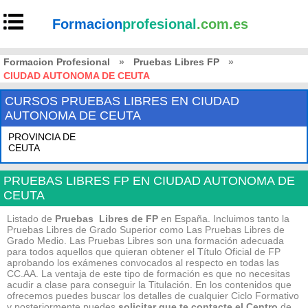
Formacion
profesional
.com.es
Formacion Profesional
»
Pruebas Libres FP
»
CIUDAD AUTONOMA DE CEUTA
CURSOS PRUEBAS LIBRES EN CIUDAD
AUTONOMA DE CEUTA
PROVINCIA DE
CEUTA
PRUEBAS LIBRES FP EN CIUDAD AUTONOMA DE
CEUTA
Listado de
Pruebas Libres de FP
en España. Incluimos tanto la
Pruebas Libres de Grado Superior como Las Pruebas Libres de
Grado Medio. Las Pruebas Libres son una formación adecuada
para todos aquellos que quieran obtener el Título Oficial de FP
aprobando los exámenes convocados al respecto en todas las
CC.AA. La ventaja de este tipo de formación es que no necesitas
acudir a clase para conseguir la Titulación. En los contenidos que
ofrecemos puedes buscar los detalles de cualquier Ciclo Formativo
y posteriormente puedes
solicitar que te contacte el Centro
de