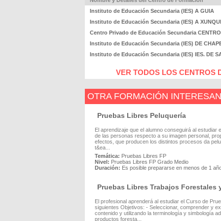
Nombre y Detalles del Centro de Formación
Instituto de Educación Secundaria (IES) A GUIA
Instituto de Educación Secundaria (IES) A XUNQ
Centro Privado de Educación Secundaria CENT
Instituto de Educación Secundaria (IES) DE CHA
Instituto de Educación Secundaria (IES) IES. D
VER TODOS LOS CENTROS D
OTRA FORMACIÓN INTERESA
Pruebas Libres Peluquería
El aprendizaje que el alumno conseguirá al estudiar
de las personas respecto a su imagen personal, propo
efectos, que producen los distintos procesos da peluq
t&ea...
Temática:
Pruebas Libres FP
Nivel:
Pruebas Libres FP Grado Medio
Duración:
Es posible prepararse en menos de 1 añ
Pruebas Libres Trabajos Forestales 
El profesional aprenderá al estudiar el Curso de Pr
siguientes Objetivos: - Seleccionar, comprender y ex
contenido y utilizando la terminología y simbología 
productos foresta...