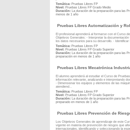
Temática:
Pruebas Libres FP
Nivel:
Pruebas Libres FP Grado Medio
Duración:
La duración de la preparación para las P
menos de 1 año
Pruebas Libres Automatización y Rob
El profesional aprenderá al formarse con el Curso de
Objetivos Generales: - Interpretar la documentación 
los datos necesarios para su desarrollo. - Identificar
Temática:
Pruebas Libres FP
Nivel:
Pruebas Libres FP Grado Superior
Duración:
La duración de la preparación para las Pr
preparación en menos de 1 año
Pruebas Libres Mecatrónica Industri
El alumno aprenderá al estudiar el Curso de Pruebas L
información relevante, analizando e interpretando d
- Dimensionar los equipos y elementos de las máquin
atendiend...
Temática:
Pruebas Libres FP
Nivel:
Pruebas Libres FP Grado Superior
Duración:
La duración de la preparación para las P
preparado en menos de 1 año
Pruebas Libres Prevención de Riesg
Los Objetivos Generales de aprendizaje de este Curs
vigente en materia de prevención de riesgos que afec
internacionales, identificando y seleccionando la esp