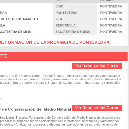
Ciudad
Provincia
VIGO
PONTEVEDRA
UEIRA
PONTEVEDRA
PONTEVEDRA
RO DE ESTUDIOS MARCOTE
VIGO
PONTEVEDRA
PELA
REDONDELA
PONTEVEDRA
E SALVATERRA DE MIÑO
SALVATERRA DE MIÑO
PONTEVEDRA
E FORMACIÓN DE LA PROVINCIA DE PONTEVEDRA
NTE
Ver Detalles del Curso
 este Curso de Pruebas Libres Peluquería será: - Analizar las demandas y necesidades
niendo soluciones para el cuidado y transformación estética del cabello. - Analizar los
uería sobre el cabello, y sobre la imagen de las personas. - Interpretar la información
o
Ver Detalles del Curso
y de Conservación del Medio Natural
uebas Libres Trabajos Forestales y de Conservación del Medio Natural de acuerdo a los
presar la información técnica relacionada con la profesión, analizando y valorando su
adecuadas. - Analizar los procesos y efectuar las operaciones de aprovechamiento de