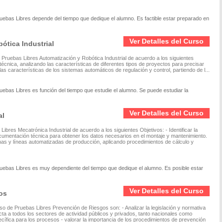
ruebas Libres depende del tiempo que dedique el alumno. Es factible estar preparado en
Ver Detalles del Curso
ótica Industrial
 Pruebas Libres Automatización y Robótica Industrial de acuerdo a los siguientes
técnica, analizando las características de diferentes tipos de proyectos para precisar
 las características de los sistemas automáticos de regulación y control, partiendo de l...
uebas Libres es función del tiempo que estudie el alumno. Se puede estudiar la
Ver Detalles del Curso
al
ibres Mecatrónica Industrial de acuerdo a los siguientes Objetivos: - Identificar la
ocumentación técnica para obtener los datos necesarios en el montaje y mantenimiento.
as y líneas automatizadas de producción, aplicando procedimientos de cálculo y
ruebas Libres es muy dependiente del tiempo que dedique el alumno. Es posible estar
Ver Detalles del Curso
os
o de Pruebas Libres Prevención de Riesgos son: - Analizar la legislación y normativa
ta a todos los sectores de actividad públicos y privados, tanto nacionales como
ecífica para los procesos - valorar la importancia de los procedimientos de prevención