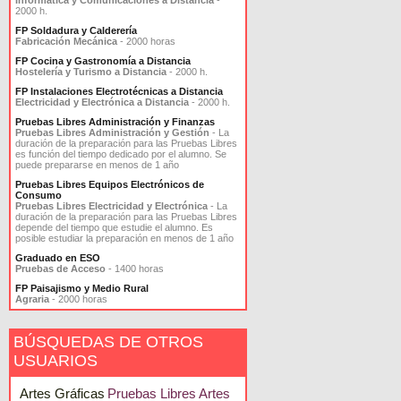
Informática y Comunicaciones a Distancia
-
2000 h.
FP Soldadura y Calderería
Fabricación Mecánica
- 2000 horas
FP Cocina y Gastronomía a Distancia
Hostelería y Turismo a Distancia
- 2000 h.
FP Instalaciones Electrotécnicas a Distancia
Electricidad y Electrónica a Distancia
- 2000 h.
Pruebas Libres Administración y Finanzas
Pruebas Libres Administración y Gestión
- La
duración de la preparación para las Pruebas Libres
es función del tiempo dedicado por el alumno. Se
puede prepararse en menos de 1 año
Pruebas Libres Equipos Electrónicos de
Consumo
Pruebas Libres Electricidad y Electrónica
- La
duración de la preparación para las Pruebas Libres
depende del tiempo que estudie el alumno. Es
posible estudiar la preparación en menos de 1 año
Graduado en ESO
Pruebas de Acceso
- 1400 horas
FP Paisajismo y Medio Rural
Agraria
- 2000 horas
BÚSQUEDAS DE OTROS
USUARIOS
Artes Gráficas
Pruebas Libres Artes