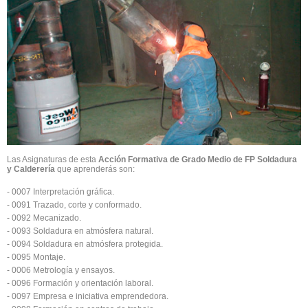
Las Asignaturas de esta
Acción Formativa de Grado Medio de FP Soldadura
y Calderería
que aprenderás son:
- 0007 Interpretación gráfica.
- 0091 Trazado, corte y conformado.
- 0092 Mecanizado.
- 0093 Soldadura en atmósfera natural.
- 0094 Soldadura en atmósfera protegida.
- 0095 Montaje.
- 0006 Metrología y ensayos.
- 0096 Formación y orientación laboral.
- 0097 Empresa e iniciativa emprendedora.