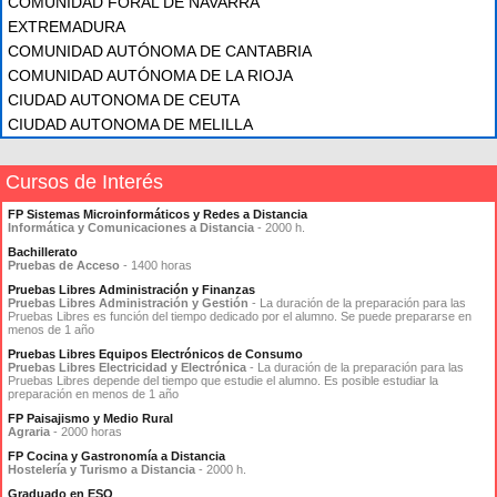
COMUNIDAD FORAL DE NAVARRA
EXTREMADURA
COMUNIDAD AUTÓNOMA DE CANTABRIA
COMUNIDAD AUTÓNOMA DE LA RIOJA
CIUDAD AUTONOMA DE CEUTA
CIUDAD AUTONOMA DE MELILLA
Cursos de Interés
FP Sistemas Microinformáticos y Redes a Distancia
Informática y Comunicaciones a Distancia
- 2000 h.
Bachillerato
Pruebas de Acceso
- 1400 horas
Pruebas Libres Administración y Finanzas
Pruebas Libres Administración y Gestión
- La duración de la preparación para las
Pruebas Libres es función del tiempo dedicado por el alumno. Se puede prepararse en
menos de 1 año
Pruebas Libres Equipos Electrónicos de Consumo
Pruebas Libres Electricidad y Electrónica
- La duración de la preparación para las
Pruebas Libres depende del tiempo que estudie el alumno. Es posible estudiar la
preparación en menos de 1 año
FP Paisajismo y Medio Rural
Agraria
- 2000 horas
FP Cocina y Gastronomía a Distancia
Hostelería y Turismo a Distancia
- 2000 h.
Graduado en ESO