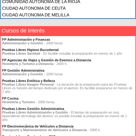
COMUNIDAD AUTÓNOMA DE LA RIOJA
CIUDAD AUTONOMA DE CEUTA
CIUDAD AUTONOMA DE MELILLA
Cursos de Interés
FP Administración y Finanzas
Administración y Gestión
- 2000 horas
Pruebas Libres Higiene Bucodental
Pruebas Libres Sanidad
- Es factible estudiar la preparación en menos de 1 año
FP Agencias de Viajes y Gestión de Eventos a Distancia
Hostelería y Turismo a Distancia
- 2000 h.
FP Gestión Administrativa
Administración y Gestión
- 2000 horas
Pruebas Libres Estética y Belleza
Pruebas Libres Imagen Personal
- La duración de la preparación para las Pruebas
Libres es función del tiempo dedicado por el alumno. Es factible prepararse en menos de
1 año
FP Cocina
Hostelería y Turismo
- 2000 horas
Pruebas Libres Gestión Administrativa
Pruebas Libres Administración y Gestión
- El tiempo de preparación es muy
dependiente del trabajo del alumno: es posible estudiar la preparación en menos de 1
año
FP Electromecánica de Vehículos a Distancia
Transporte y Mantenimiento de Vehículos a Distancia
- 2000 h.