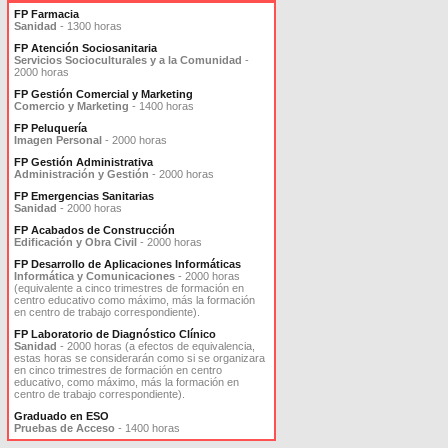
FP Farmacia
Sanidad
- 1300 horas
FP Atención Sociosanitaria
Servicios Socioculturales y a la Comunidad
-
2000 horas
FP Gestión Comercial y Marketing
Comercio y Marketing
- 1400 horas
FP Peluquería
Imagen Personal
- 2000 horas
FP Gestión Administrativa
Administración y Gestión
- 2000 horas
FP Emergencias Sanitarias
Sanidad
- 2000 horas
FP Acabados de Construcción
Edificación y Obra Civil
- 2000 horas
FP Desarrollo de Aplicaciones Informáticas
Informática y Comunicaciones
- 2000 horas
(equivalente a cinco trimestres de formación en
centro educativo como máximo, más la formación
en centro de trabajo correspondiente).
FP Laboratorio de Diagnóstico Clínico
Sanidad
- 2000 horas (a efectos de equivalencia,
estas horas se considerarán como si se organizara
en cinco trimestres de formación en centro
educativo, como máximo, más la formación en
centro de trabajo correspondiente).
Graduado en ESO
Pruebas de Acceso
- 1400 horas