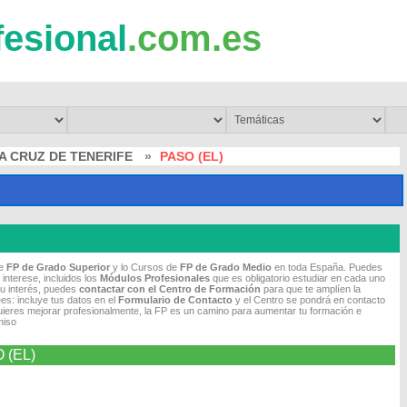
fesional
.com.es
A CRUZ DE TENERIFE
»
PASO (EL)
de
FP de Grado Superior
y lo Cursos de
FP de Grado Medio
en toda España. Puedes
 interese, incluidos los
Módulos Profesionales
que es obligatorio estudiar en cada uno
tu interés, puedes
contactar con el Centro de Formación
para que te amplíen la
es: incluye tus datos en el
Formulario de Contacto
y el Centro se pondrá en contacto
quieres mejorar profesionalmente, la FP es un camino para aumentar tu formación e
miso
O (EL)