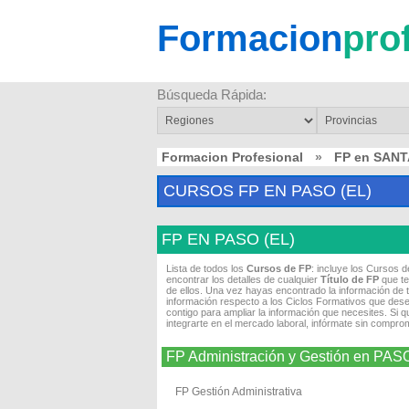
Formacion
pro
Búsqueda Rápida:
Formacion Profesional
»
FP en SANT
CURSOS FP EN PASO (EL)
FP EN PASO (EL)
Lista de todos los
Cursos de FP
: incluye los Cursos 
encontrar los detalles de cualquier
Título de FP
que te
de ellos. Una vez hayas encontrado la información de 
información respecto a los Ciclos Formativos que dese
contigo para ampliar la información que necesites. Si 
integrarte en el mercado laboral, infórmate sin compro
FP Administración y Gestión en PAS
FP Gestión Administrativa