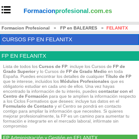
Formacion
profesional
.com.es
Formacion Profesional
»
FP en BALEARES
»
FELANITX
CURSOS FP EN FELANITX
FP EN FELANITX
Lista de todos los
Cursos de FP
: incluye los Cursos de
FP de
Grado Superior
y lo Cursos de
FP de Grado Medio
en toda
España. Puedes encontrar los detalles de cualquier
Título de FP
que te interese, incluidos los
Módulos Profesionales
que es
obligatorio estudiar en cada uno de ellos. Una vez hayas
encontrado la información de tu interés, puedes
contactar con el
Centro de Formación
para que te amplíen la información respecto
a los Ciclos Formativos que desees: incluye tus datos en el
Formulario de Contacto
y el Centro se pondrá en contacto
contigo para ampliar la información que necesites. Si quieres
mejorar profesionalmente, la FP es un camino para aumentar tu
formación e integrarte en el mercado laboral, infórmate sin
compromiso
FP Administración y Gestión en FELANITX