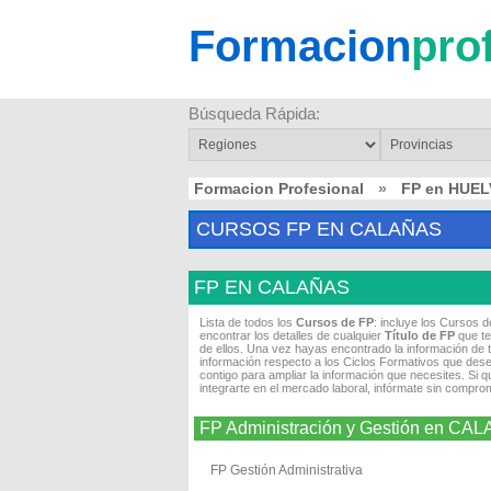
Formacion
pro
Búsqueda Rápida:
Formacion Profesional
»
FP en HUEL
CURSOS FP EN CALAÑAS
FP EN CALAÑAS
Lista de todos los
Cursos de FP
: incluye los Cursos 
encontrar los detalles de cualquier
Título de FP
que te
de ellos. Una vez hayas encontrado la información de 
información respecto a los Ciclos Formativos que dese
contigo para ampliar la información que necesites. Si 
integrarte en el mercado laboral, infórmate sin compro
FP Administración y Gestión en CA
FP Gestión Administrativa