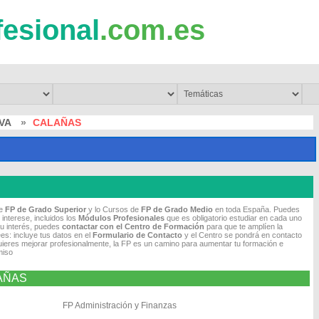
fesional
.com.es
VA
»
CALAÑAS
de
FP de Grado Superior
y lo Cursos de
FP de Grado Medio
en toda España. Puedes
 interese, incluidos los
Módulos Profesionales
que es obligatorio estudiar en cada uno
tu interés, puedes
contactar con el Centro de Formación
para que te amplíen la
es: incluye tus datos en el
Formulario de Contacto
y el Centro se pondrá en contacto
quieres mejorar profesionalmente, la FP es un camino para aumentar tu formación e
miso
LAÑAS
FP Administración y Finanzas