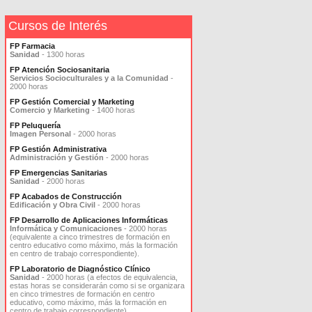
Cursos de Interés
FP Farmacia
Sanidad
- 1300 horas
FP Atención Sociosanitaria
Servicios Socioculturales y a la Comunidad
-
2000 horas
FP Gestión Comercial y Marketing
Comercio y Marketing
- 1400 horas
FP Peluquería
Imagen Personal
- 2000 horas
FP Gestión Administrativa
Administración y Gestión
- 2000 horas
FP Emergencias Sanitarias
Sanidad
- 2000 horas
FP Acabados de Construcción
Edificación y Obra Civil
- 2000 horas
FP Desarrollo de Aplicaciones Informáticas
Informática y Comunicaciones
- 2000 horas
(equivalente a cinco trimestres de formación en
centro educativo como máximo, más la formación
en centro de trabajo correspondiente).
FP Laboratorio de Diagnóstico Clínico
Sanidad
- 2000 horas (a efectos de equivalencia,
estas horas se considerarán como si se organizara
en cinco trimestres de formación en centro
educativo, como máximo, más la formación en
centro de trabajo correspondiente).