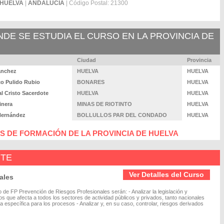
HUELVA
|
ANDALUCÍA
| Código Postal: 21300
E SE ESTUDIA EL CURSO EN LA PROVINCIA DE
Ciudad
Provincia
ánchez
HUELVA
HUELVA
co Pulido Rubio
BONARES
HUELVA
l Cristo Sacerdote
HUELVA
HUELVA
inera
MINAS DE RIOTINTO
HUELVA
 Hernández
BOLLULLOS PAR DEL CONDADO
HUELVA
 DE FORMACIÓN DE LA PROVINCIA DE HUELVA
NTE
Ver Detalles del Curso
ales
 de FP Prevención de Riesgos Profesionales serán: - Analizar la legislación y
s que afecta a todos los sectores de actividad públicos y privados, tanto nacionales
a específica para los procesos - Analizar y, en su caso, controlar, riesgos derivados