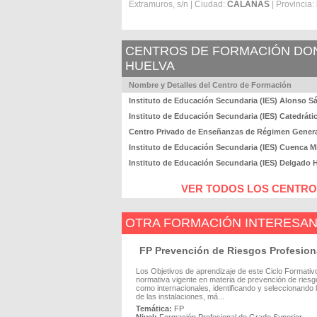
Extramuros, s/n | Ciudad:
CALAÑAS
| Provincia:
CENTROS DE FORMACIÓN DOND
HUELVA
Nombre y Detalles del Centro de Formación
Instituto de Educación Secundaria (IES) Alonso S
Instituto de Educación Secundaria (IES) Catedráti
Centro Privado de Enseñanzas de Régimen Genera
Instituto de Educación Secundaria (IES) Cuenca M
Instituto de Educación Secundaria (IES) Delgado
VER TODOS LOS CENTROS
OTRA FORMACIÓN INTERESA
FP Prevención de Riesgos Profesion
Los Objetivos de aprendizaje de este Ciclo Formativo
normativa vigente en materia de prevención de riesgo
como internacionales, identificando y seleccionando l
de las instalaciones, má...
Temática:
FP