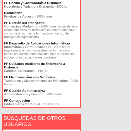
FP Cocina y Gastronomía a Distancia
Hostelería y Turismo a Distancia
- 2000 h.
Bachillerato
Pruebas de Acceso
- 1400 horas
FP Gestión del Transporte
Comercio y Marketing
- 2000 horas (equivalente a
cinco trimestres de formación en centro educativo
como máximo, más la formación en centro de
trabajo correspondiente).
FP Desarrollo de Aplicaciones Informáticas
Informática y Comunicaciones
- 2000 horas
(equivalente a cinco trimestres de formación en
centro educativo como máximo, más la formación
en centro de trabajo correspondiente).
FP Cuidados Auxiliares de Enfermería a
Distancia
Sanidad a Distancia
- 1400 h.
FP Electromecánica de Vehículos
Transporte y Mantenimiento de Vehículos
- 2000
horas
FP Gestión Administrativa
Administración y Gestión
- 2000 horas
FP Construcción
Edificación y Obra Civil
- 2000 horas
BÚSQUEDAS DE OTROS
USUARIOS