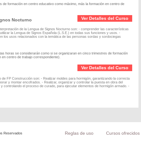
res de formación en centro educativo como máximo, más la formación en centro de
Ver Detalles del Curso
Signos Nocturno
terpretación de la Lengua de Signos Nocturno son: - comprender las características
tilizar la Lengua de Signos Española (L.S.E.) en todas sus funciones y usos. -
y en los usos relacionados con la temática de las personas sordas y sordociegas
tas horas se considerarán como si se organizaran en cinco trimestres de formación
 en centro de trabajo correspondiente).
Ver Detalles del Curso
o de FP Construcción son: - Realizar moldes para hormigón, garantizando la correcta
aborar y montar encofrados. - Realizar, organizar y controlar la puesta en obra del
 y controlando el proceso de curado, para ejecutar elementos de hormigón armado. -
Reglas de uso
Cursos ofrecidos 
os Reservados