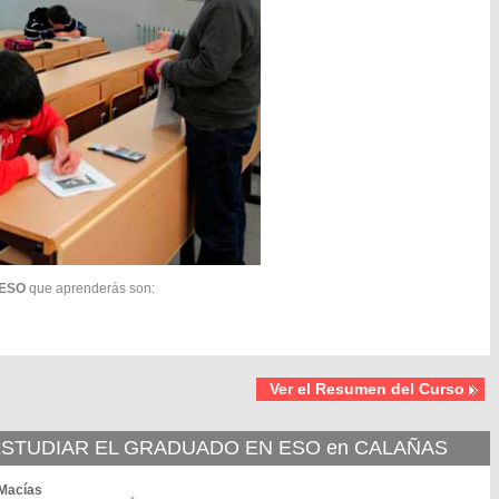
 ESO
que aprenderás son:
Ver el Resumen del Curso
STUDIAR EL GRADUADO EN ESO en CALAÑAS
 Macías