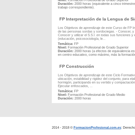
Nivel:
Formación Profesional de Grado Superior
Duración:
2000 horas (equivalente a cinco trimest
trabajo correspondiente).
FP Interpretación de la Lengua de 
Los Objetivos de aprendizaje de este Curso de FP In
de las personas sordas y sordociegas. - Conocer, y u
Conocer y utilizar el S.S.I. en todas sus funciones 
(educación, psicosociología, le...
Temática:
FP
Nivel:
Formación Profesional de Grado Superior
Duración:
2000 horas (a efectos de equivalencia es
en centro educativo, como máximo, más la formación
FP Construcción
Los Objetivos de aprendizaje de este Ciclo Formativ
ubicación, estabilidad y rigidez del conjunto, para el
hormigón, participando en su vertido y compactación
Ejecutar enfoscados, ...
Temática:
FP
Nivel:
Formación Profesional de Grado Medio
Duración:
2000 horas
2014 - 2018 ©
FormacionProfesional.com.es
: Derech