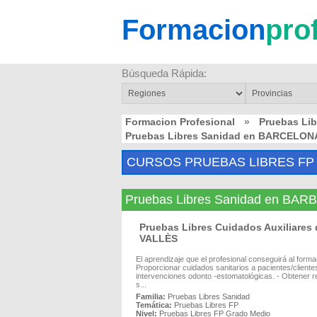
Formacion
pro
Búsqueda Rápida:
Formacion Profesional
»
Pruebas Li
Pruebas Libres Sanidad en BARCELON
CURSOS PRUEBAS LIBRES FP
Pruebas Libres Sanidad en BA
Pruebas Libres Cuidados Auxiliare
VALLÈS
El aprendizaje que el profesional conseguirá al for
Proporcionar cuidados sanitarios a pacientes/cliente
intervenciones odonto -estomatológicas. - Obtener re
s...
Familia:
Pruebas Libres Sanidad
Temática:
Pruebas Libres FP
Nivel:
Pruebas Libres FP Grado Medio