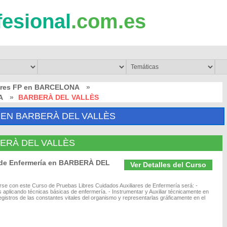
fesional
.com.es
bres FP en BARCELONA
»
A
»
BARBERÀ DEL VALLÈS
 EN BARBERÀ DEL VALLÈS
RBERÀ DEL VALLÈS
s de Enfermería en BARBERÀ DEL
Ver Detalles del Curso
marse con este Curso de Pruebas Libres Cuidados Auxiliares de Enfermería será: -
s aplicando técnicas básicas de enfermería. - Instrumentar y Auxiliar técnicamente en
gistros de las constantes vitales del organismo y representarlas gráficamente en el