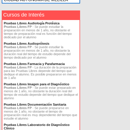
Cursos de Interés
Pruebas Libres Audiología Protésica
Pruebas Libres FP
- Se puede estudiar la
preparación en menos de 1 año, no obstante el
tiempo de preparación real es función del tiempo
dedicado por el alumno
Pruebas Libres Audioprótesis
Pruebas Libres FP
- Se puede estudiar la
preparación en menos de 1 año, no obstante la
duración real del tiempo de estudio depende del
tiempo dedicado por el alumno
Pruebas Libres Farmacia y Parafarmacia
Pruebas Libres FP
- La duración de la preparación
para las Pruebas Libres depende del tiempo que
dedique el alumno. Es posible prepararse en menos
de 1 año
Pruebas Libres Imagen para el Diagnóstico
Pruebas Libres FP
- Se puede estar preparado en
menos de 1 año, no obstante la duración real del
tiempo de estudio depende del tiempo que dedique el
alumno
Pruebas Libres Documentación Sanitaria
Pruebas Libres FP
- Se puede prepararse en
menos de 1 año, no obstante el tiempo de
preparación real es muy dependiente del tiempo que
estudie el alumno
Pruebas Libres Laboratorio de Diagnóstico
Clínico