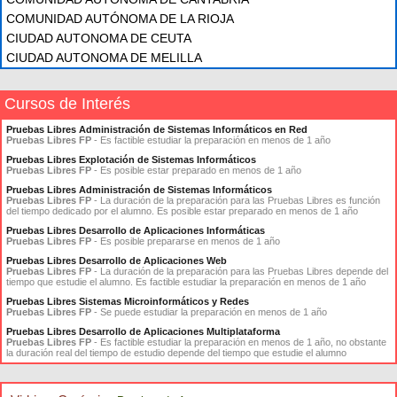
COMUNIDAD AUTÓNOMA DE LA RIOJA
CIUDAD AUTONOMA DE CEUTA
CIUDAD AUTONOMA DE MELILLA
Cursos de Interés
Pruebas Libres Administración de Sistemas Informáticos en Red
Pruebas Libres FP
- Es factible estudiar la preparación en menos de 1 año
Pruebas Libres Explotación de Sistemas Informáticos
Pruebas Libres FP
- Es posible estar preparado en menos de 1 año
Pruebas Libres Administración de Sistemas Informáticos
Pruebas Libres FP
- La duración de la preparación para las Pruebas Libres es función
del tiempo dedicado por el alumno. Es posible estar preparado en menos de 1 año
Pruebas Libres Desarrollo de Aplicaciones Informáticas
Pruebas Libres FP
- Es posible prepararse en menos de 1 año
Pruebas Libres Desarrollo de Aplicaciones Web
Pruebas Libres FP
- La duración de la preparación para las Pruebas Libres depende del
tiempo que estudie el alumno. Es factible estudiar la preparación en menos de 1 año
Pruebas Libres Sistemas Microinformáticos y Redes
Pruebas Libres FP
- Se puede estudiar la preparación en menos de 1 año
Pruebas Libres Desarrollo de Aplicaciones Multiplataforma
Pruebas Libres FP
- Es factible estudiar la preparación en menos de 1 año, no obstante
la duración real del tiempo de estudio depende del tiempo que estudie el alumno