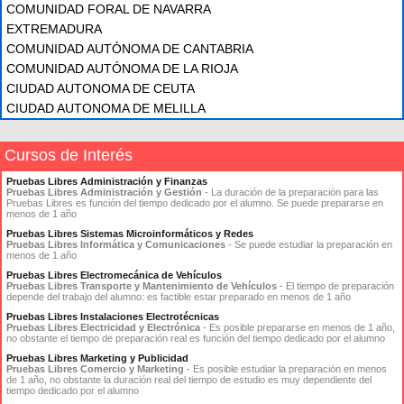
COMUNIDAD FORAL DE NAVARRA
EXTREMADURA
COMUNIDAD AUTÓNOMA DE CANTABRIA
COMUNIDAD AUTÓNOMA DE LA RIOJA
CIUDAD AUTONOMA DE CEUTA
CIUDAD AUTONOMA DE MELILLA
Cursos de Interés
Pruebas Libres Administración y Finanzas
Pruebas Libres Administración y Gestión
- La duración de la preparación para las
Pruebas Libres es función del tiempo dedicado por el alumno. Se puede prepararse en
menos de 1 año
Pruebas Libres Sistemas Microinformáticos y Redes
Pruebas Libres Informática y Comunicaciones
- Se puede estudiar la preparación en
menos de 1 año
Pruebas Libres Electromecánica de Vehículos
Pruebas Libres Transporte y Mantenimiento de Vehículos
- El tiempo de preparación
depende del trabajo del alumno: es factible estar preparado en menos de 1 año
Pruebas Libres Instalaciones Electrotécnicas
Pruebas Libres Electricidad y Electrónica
- Es posible prepararse en menos de 1 año,
no obstante el tiempo de preparación real es función del tiempo dedicado por el alumno
Pruebas Libres Marketing y Publicidad
Pruebas Libres Comercio y Marketing
- Es posible estudiar la preparación en menos
de 1 año, no obstante la duración real del tiempo de estudio es muy dependiente del
tiempo dedicado por el alumno