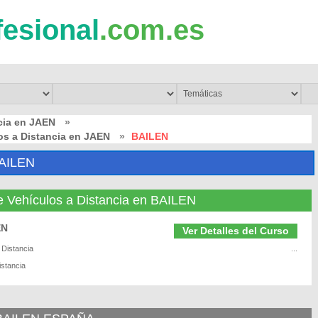
fesional
.com.es
cia en JAEN
»
os a Distancia en JAEN
»
BAILEN
AILEN
e Vehículos a Distancia en BAILEN
EN
Ver Detalles del Curso
 Distancia
...
istancia