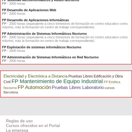
FP Sistemas Microinformáticos y Redes Nocturno
FP
- 2000 horas
FP Desarrollo de Aplicaciones Web
FP
- 2000 horas
FP Desarrollo de Aplicaciones Informáticas
FP
- 2000 horas (equivalente a cinco trimestres de formación en centro educativo como
máximo, más la formación en centro de trabajo correspondiente).
FP Administración de Sistemas Informáticos Nocturno
FP
- 2000 horas (equivalente a cinco trimestres de formación en centro educativo como
máximo, más la formación en centro de trabajo correspondiente).
FP Explotación de sistemas informáticos Nocturno
FP
- 2000 horas
FP Administración de Sistemas Informáticos en Red Nocturno
FP
- 2000 horas
Electricidad y Electrónica a Distancia
Pruebas Libres Edificación y Obra
FP Mantenimiento de Equipo Industrial
Civil
FP Estética
FP Automoción
Pruebas Libres Laboratorio
Nocturno
cursos
Barcelona
Reglas de uso
Cursos ofrecidos en el Portal
La empresa