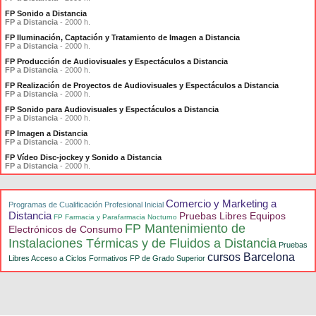
FP Sonido a Distancia
FP a Distancia
- 2000 h.
FP Iluminación, Captación y Tratamiento de Imagen a Distancia
FP a Distancia
- 2000 h.
FP Producción de Audiovisuales y Espectáculos a Distancia
FP a Distancia
- 2000 h.
FP Realización de Proyectos de Audiovisuales y Espectáculos a Distancia
FP a Distancia
- 2000 h.
FP Sonido para Audiovisuales y Espectáculos a Distancia
FP a Distancia
- 2000 h.
FP Imagen a Distancia
FP a Distancia
- 2000 h.
FP Vídeo Disc-jockey y Sonido a Distancia
FP a Distancia
- 2000 h.
Comercio y Marketing a
Programas de Cualificación Profesional Inicial
Distancia
Pruebas Libres Equipos
FP Farmacia y Parafarmacia Nocturno
FP Mantenimiento de
Electrónicos de Consumo
Instalaciones Térmicas y de Fluidos a Distancia
Pruebas
cursos Barcelona
Libres Acceso a Ciclos Formativos FP de Grado Superior