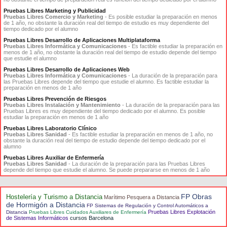
Pruebas Libres Marketing y Publicidad
Pruebas Libres Comercio y Marketing
- Es posible estudiar la preparación en menos
de 1 año, no obstante la duración real del tiempo de estudio es muy dependiente del
tiempo dedicado por el alumno
Pruebas Libres Desarrollo de Aplicaciones Multiplataforma
Pruebas Libres Informática y Comunicaciones
- Es factible estudiar la preparación en
menos de 1 año, no obstante la duración real del tiempo de estudio depende del tiempo
que estudie el alumno
Pruebas Libres Desarrollo de Aplicaciones Web
Pruebas Libres Informática y Comunicaciones
- La duración de la preparación para
las Pruebas Libres depende del tiempo que estudie el alumno. Es factible estudiar la
preparación en menos de 1 año
Pruebas Libres Prevención de Riesgos
Pruebas Libres Instalación y Mantenimiento
- La duración de la preparación para las
Pruebas Libres es muy dependiente del tiempo dedicado por el alumno. Es posible
estudiar la preparación en menos de 1 año
Pruebas Libres Laboratorio Clínico
Pruebas Libres Sanidad
- Es factible estudiar la preparación en menos de 1 año, no
obstante la duración real del tiempo de estudio depende del tiempo dedicado por el
alumno
Pruebas Libres Auxiliar de Enfermería
Pruebas Libres Sanidad
- La duración de la preparación para las Pruebas Libres
depende del tiempo que estudie el alumno. Se puede prepararse en menos de 1 año
FP Obras
Hostelería y Turismo a Distancia
Marítimo Pesquera a Distancia
de Hormigón a Distancia
FP Sistemas de Regulación y Control Automáticos a
Pruebas Libres Explotación
Distancia
Pruebas Libres Cuidados Auxiliares de Enfermería
de Sistemas Informáticos
cursos Barcelona