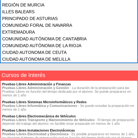
REGIÓN DE MURCIA
ILLES BALEARS
PRINCIPADO DE ASTURIAS
COMUNIDAD FORAL DE NAVARRA
EXTREMADURA
COMUNIDAD AUTÓNOMA DE CANTABRIA
COMUNIDAD AUTÓNOMA DE LA RIOJA
CIUDAD AUTONOMA DE CEUTA
CIUDAD AUTONOMA DE MELILLA
Cursos de Interés
Pruebas Libres Administración y Finanzas
Pruebas Libres Administración y Gestión
- La duración de la preparación para las
Pruebas Libres es función del tiempo dedicado por el alumno. Se puede prepararse en
menos de 1 año
Pruebas Libres Sistemas Microinformáticos y Redes
Pruebas Libres Informática y Comunicaciones
- Se puede estudiar la preparación en
menos de 1 año
Pruebas Libres Electromecánica de Vehículos
Pruebas Libres Transporte y Mantenimiento de Vehículos
- El tiempo de preparación
depende del trabajo del alumno: es factible estar preparado en menos de 1 año
Pruebas Libres Instalaciones Electrotécnicas
Pruebas Libres Electricidad y Electrónica
- Es posible prepararse en menos de 1 año,
no obstante el tiempo de preparación real es función del tiempo dedicado por el alumno