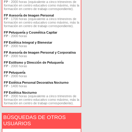
FP
- 2000 horas (equivalente a cinco trimestres de
formación en centro educativo como máximo, más la
formación en centro de trabajo correspondiente).
FP Asesoría de Imagen Personal
FP
- 1700 horas (equivalente a cinco trimestres de
formación en centro educativo como máximo, más la
formación en centro de trabajo correspondiente).
FP Peluquería y Cosmética Capilar
FP
- 2000 horas
FP Estética Integral y Bienestar
FP
- 2000 horas
FP Asesoría de Imagen Personal y Corporativa
FP
- 2000 horas
FP Estilismo y Dirección de Peluquería
FP
- 2000 horas
FP Peluquería
FP
- 2000 horas
FP Estética Personal Decorativa Nocturno
FP
- 1400 horas
FP Estética Nocturno
FP
- 2000 horas (equivalente a cinco trimestres de
formación en centro educativo como máximo, más la
formación en centro de trabajo correspondiente).
BÚSQUEDAS DE OTROS
USUARIOS