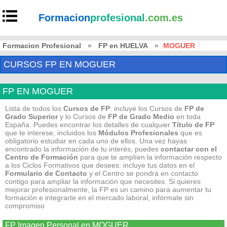
Formacion
profesional
.com.es
Formacion Profesional
»
FP en HUELVA
»
MOGUER
CURSOS FP EN MOGUER
FP EN MOGUER
Lista de todos los
Cursos de FP
: incluye los Cursos de
FP de
Grado Superior
y lo Cursos de
FP de Grado Medio
en toda
España. Puedes encontrar los detalles de cualquier
Título de FP
que te interese, incluidos los
Módulos Profesionales
que es
obligatorio estudiar en cada uno de ellos. Una vez hayas
encontrado la información de tu interés, puedes
contactar con el
Centro de Formación
para que te amplíen la información respecto
a los Ciclos Formativos que desees: incluye tus datos en el
Formulario de Contacto
y el Centro se pondrá en contacto
contigo para ampliar la información que necesites. Si quieres
mejorar profesionalmente, la FP es un camino para aumentar tu
formación e integrarte en el mercado laboral, infórmate sin
compromiso
FP Imagen Personal en MOGUER