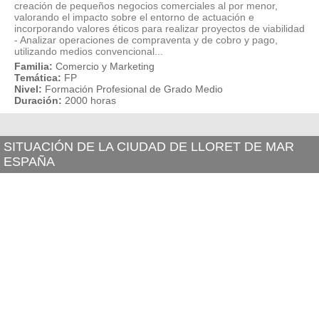
creación de pequeños negocios comerciales al por menor,
valorando el impacto sobre el entorno de actuación e
incorporando valores éticos para realizar proyectos de viabilidad
- Analizar operaciones de compraventa y de cobro y pago,
utilizando medios convencional...
Familia:
Comercio y Marketing
Temática:
FP
Nivel:
Formación Profesional de Grado Medio
Duración:
2000 horas
SITUACIÓN DE LA CIUDAD DE LLORET DE MAR
ESPAÑA