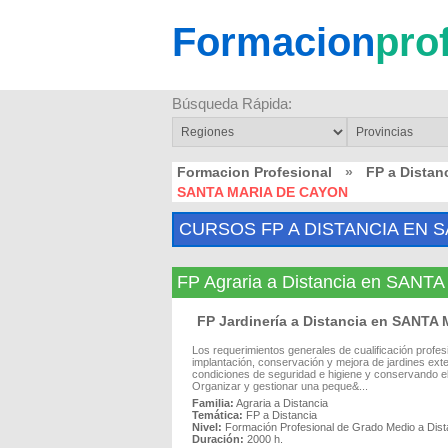
Formacion
pro
Búsqueda Rápida:
Formacion Profesional
»
FP a Dista
SANTA MARIA DE CAYON
CURSOS FP A DISTANCIA EN 
FP Agraria a Distancia en SAN
FP Jardinería a Distancia en SANT
Los requerimientos generales de cualificación profes
implantación, conservación y mejora de jardines exter
condiciones de seguridad e higiene y conservando el
Organizar y gestionar una peque&...
Familia:
Agraria a Distancia
Temática:
FP a Distancia
Nivel:
Formación Profesional de Grado Medio a Dist
Duración:
2000 h.