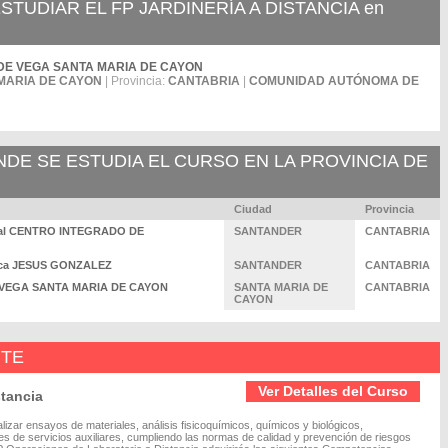
UDIAR EL FP JARDINERÍA A DISTANCIA en
OPE DE VEGA SANTA MARIA DE CAYON
MARIA DE CAYON
| Provincia:
CANTABRIA
|
COMUNIDAD AUTÓNOMA DE
E SE ESTUDIA EL CURSO EN LA PROVINCIA DE
Ciudad
Provincia
ional CENTRO INTEGRADO DE
SANTANDER
CANTABRIA
ífica JESUS GONZALEZ
SANTANDER
CANTABRIA
 DE VEGA SANTA MARIA DE CAYON
SANTA MARIA DE
CANTABRIA
CAYON
NTE
Ver Detalles del Curso
tancia
lizar ensayos de materiales, análisis fisicoquímicos, químicos y biológicos,
es de servicios auxiliares, cumpliendo las normas de calidad y prevención de riesgos