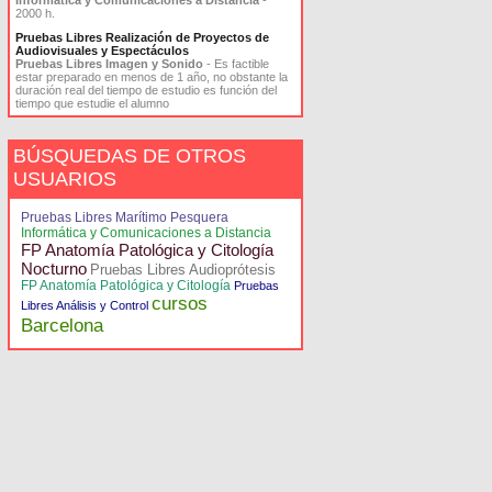
Informática y Comunicaciones a Distancia
-
2000 h.
Pruebas Libres Realización de Proyectos de
Audiovisuales y Espectáculos
Pruebas Libres Imagen y Sonido
- Es factible
estar preparado en menos de 1 año, no obstante la
duración real del tiempo de estudio es función del
tiempo que estudie el alumno
BÚSQUEDAS DE OTROS
USUARIOS
Pruebas Libres Marítimo Pesquera
Informática y Comunicaciones a Distancia
FP Anatomía Patológica y Citología
Nocturno
Pruebas Libres Audioprótesis
FP Anatomía Patológica y Citología
Pruebas
cursos
Libres Análisis y Control
Barcelona