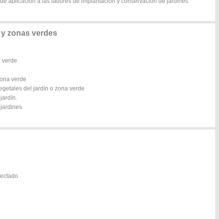
 de aplicación a las labores de implantación y conservación de jardines
 y zonas verdes
a verde
zona verde
getales del jardín o zona verde
jardín.
jardines
lectado