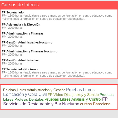
Cursos de Interés
FP Secretariado
FP
- 1300 horas (equivalente a tres trimestres de formación en centro educativo como
máximo, más la formación en centro de trabajo correspondiente).
FP Asistencia a la Dirección
FP
- 2000 horas
FP Administración y Finanzas
FP
- 2000 horas
FP Gestión Administrativa Nocturno
FP
- 2000 horas
FP Administración y Finanzas Nocturno
FP
- 2000 horas
FP Gestión Administrativa
FP
- 2000 horas
FP Secretariado Nocturno
FP
- 1300 horas (equivalente a tres trimestres de formación en centro educativo como
máximo, más la formación en centro de trabajo correspondiente).
Pruebas Libres
Pruebas Libres Administración y Gestión
Edificación y Obra Civil
FP Vídeo Disc-jockey y Sonido
Pruebas
Pruebas Libres Análisis y Control
FP
Libres Prótesis Dentales
Servicios de Restaurante y Bar Nocturno
cursos Barcelona