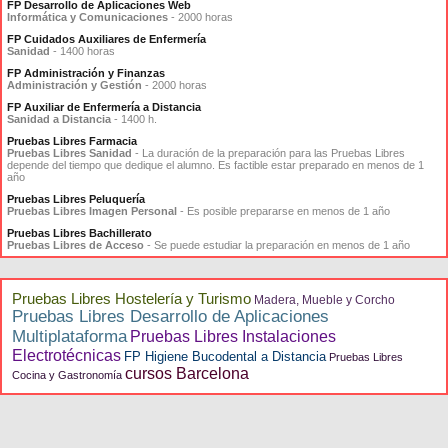
FP Desarrollo de Aplicaciones Web
Informática y Comunicaciones
- 2000 horas
FP Cuidados Auxiliares de Enfermería
Sanidad
- 1400 horas
FP Administración y Finanzas
Administración y Gestión
- 2000 horas
FP Auxiliar de Enfermería a Distancia
Sanidad a Distancia
- 1400 h.
Pruebas Libres Farmacia
Pruebas Libres Sanidad
- La duración de la preparación para las Pruebas Libres
depende del tiempo que dedique el alumno. Es factible estar preparado en menos de 1
año
Pruebas Libres Peluquería
Pruebas Libres Imagen Personal
- Es posible prepararse en menos de 1 año
Pruebas Libres Bachillerato
Pruebas Libres de Acceso
- Se puede estudiar la preparación en menos de 1 año
Pruebas Libres Hostelería y Turismo
Madera, Mueble y Corcho
Pruebas Libres Desarrollo de Aplicaciones
Multiplataforma
Pruebas Libres Instalaciones
Electrotécnicas
FP Higiene Bucodental a Distancia
Pruebas Libres
cursos Barcelona
Cocina y Gastronomía