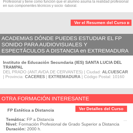
Profesional y tiene como función que el alumno asuma la realidad profesional
en sus componentes técnicos y socio -laboral.
Ver el Resumen del Curso
ACADEMIAS DÓNDE PUEDES ESTUDIAR EL FP
SONIDO PARA AUDIOVISUALES Y
ESPECTÁCULOS A DISTANCIA en EXTREMADURA
Instituto de Educación Secundaria (IES) SANTA LUCIA DEL
TRAMPAL
DEL PRADO (ANT.AVDA.DE CERVANTES) | Ciudad:
ALCUESCAR
| Provincia:
CACERES
|
EXTREMADURA
| Código Postal: 10160
OTRA FORMACIÓN INTERESANTE
Ver Detalles del Curso
FP Estética a Distancia
Temática:
FP a Distancia
...
Nivel:
Formación Profesional de Grado Superior a Distancia
Duración:
2000 h.