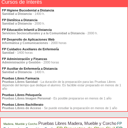
Cursos de Interés
FP Higiene Bucodental a Distancia
Sanidad a Distancia
- 1400 h.
FP Dietética a Distancia
Sanidad a Distancia
- 2000 h.
FP Educación Infantil a Distancia
Servicios Socioculturales y a la Comunidad a Distancia
- 2000 h.
FP Desarrollo de Aplicaciones Web
Informática y Comunicaciones
- 2000 horas
FP Cuidados Auxiliares de Enfermería
Sanidad
- 1400 horas
FP Administración y Finanzas
Administración y Gestión
- 2000 horas
FP Auxiliar de Enfermería a Distancia
Sanidad a Distancia
- 1400 h.
Pruebas Libres Farmacia
Pruebas Libres Sanidad
- La duración de la preparación para las Pruebas Libres
depende del tiempo que dedique el alumno. Es factible estar preparado en menos de 1
año
Pruebas Libres Peluquería
Pruebas Libres Imagen Personal
- Es posible prepararse en menos de 1 año
Pruebas Libres Bachillerato
Pruebas Libres de Acceso
- Se puede estudiar la preparación en menos de 1 año
Pruebas Libres Madera, Mueble y Corcho
FP
Madera, Mueble y Corcho