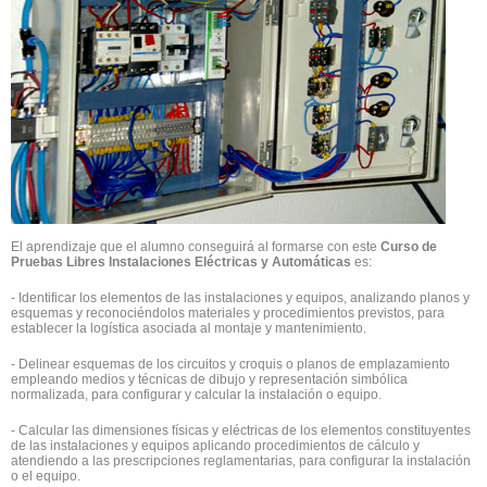
El aprendizaje que el alumno conseguirá al formarse con este
Curso de
Pruebas Libres Instalaciones Eléctricas y Automáticas
es:
- Identificar los elementos de las instalaciones y equipos, analizando planos y
esquemas y reconociéndolos materiales y procedimientos previstos, para
establecer la logística asociada al montaje y mantenimiento.
- Delinear esquemas de los circuitos y croquis o planos de emplazamiento
empleando medios y técnicas de dibujo y representación simbólica
normalizada, para configurar y calcular la instalación o equipo.
- Calcular las dimensiones físicas y eléctricas de los elementos constituyentes
de las instalaciones y equipos aplicando procedimientos de cálculo y
atendiendo a las prescripciones reglamentarias, para configurar la instalación
o el equipo.