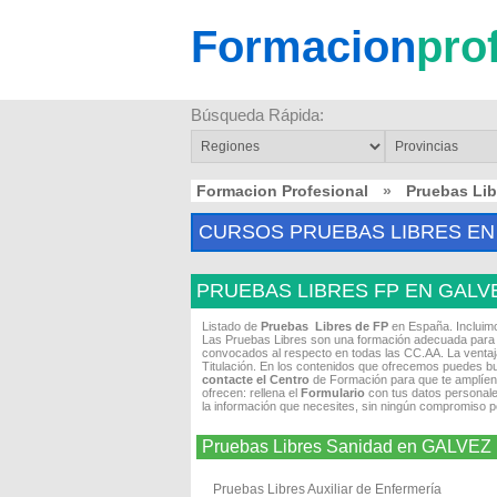
Formacion
pro
Búsqueda Rápida:
Formacion Profesional
»
Pruebas Li
CURSOS PRUEBAS LIBRES EN
PRUEBAS LIBRES FP EN GALV
Listado de
Pruebas Libres de FP
en España. Incluim
Las Pruebas Libres son una formación adecuada para t
convocados al respecto en todas las CC.AA. La ventaja
Titulación. En los contenidos que ofrecemos puedes bu
contacte el Centro
de Formación para que te amplíen
ofrecen: rellena el
Formulario
con tus datos personales
la información que necesites, sin ningún compromiso po
Pruebas Libres Sanidad en GALVEZ
Pruebas Libres Auxiliar de Enfermería