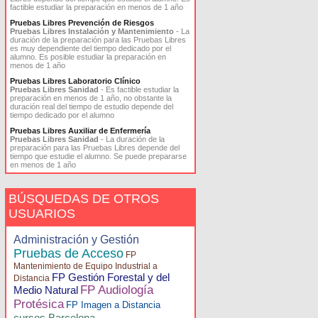
factible estudiar la preparación en menos de 1 año
Pruebas Libres Prevención de Riesgos
Pruebas Libres Instalación y Mantenimiento
- La
duración de la preparación para las Pruebas Libres
es muy dependiente del tiempo dedicado por el
alumno. Es posible estudiar la preparación en
menos de 1 año
Pruebas Libres Laboratorio Clínico
Pruebas Libres Sanidad
- Es factible estudiar la
preparación en menos de 1 año, no obstante la
duración real del tiempo de estudio depende del
tiempo dedicado por el alumno
Pruebas Libres Auxiliar de Enfermería
Pruebas Libres Sanidad
- La duración de la
preparación para las Pruebas Libres depende del
tiempo que estudie el alumno. Se puede prepararse
en menos de 1 año
BÚSQUEDAS DE OTROS
USUARIOS
Administración y Gestión
Pruebas de Acceso
FP
Mantenimiento de Equipo Industrial a
FP Gestión Forestal y del
Distancia
FP Audiología
Medio Natural
Protésica
FP Imagen a Distancia
cursos Barcelona