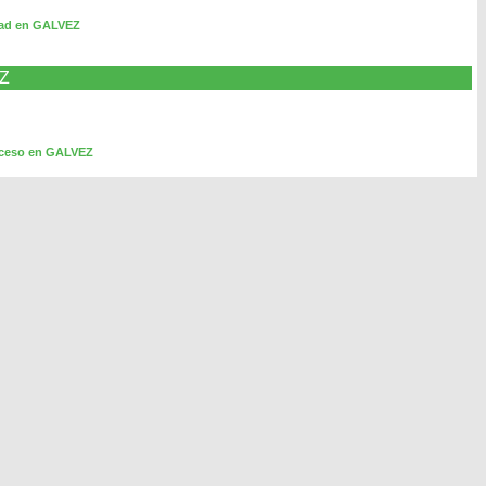
dad en GALVEZ
EZ
cceso en GALVEZ