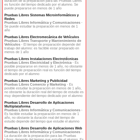
duración de la preparación para las Pruebas Libres
es función del tiempo dedicado por el alumno. Se
puede prepararse en menos de 1 año
Pruebas Libres Sistemas Microinformáticos y
Redes
Pruebas Libres Informática y Comunicaciones
-
Se puede estudiar la preparación en menos de 1
año
Pruebas Libres Electromecánica de Vehículos
Pruebas Libres Transporte y Mantenimiento de
Vehículos
- El tiempo de preparación depende del
trabajo del alumno: es factible estar preparado en
menos de 1 año
Pruebas Libres Instalaciones Electrotécnicas
Pruebas Libres Electricidad y Electrónica
- Es
posible prepararse en menos de 1 año, no obstante
el tiempo de preparación real es función del tiempo
dedicado por el alumno
Pruebas Libres Marketing y Publicidad
Pruebas Libres Comercio y Marketing
- Es
posible estudiar la preparación en menos de 1 año,
no obstante la duración real del tiempo de estudio es
muy dependiente del tiempo dedicado por el alumno
Pruebas Libres Desarrollo de Aplicaciones
Multiplataforma
Pruebas Libres Informática y Comunicaciones
-
Es factible estudiar la preparación en menos de 1
año, no obstante la duración real del tiempo de
estudio depende del tiempo que estudie el alumno
Pruebas Libres Desarrollo de Aplicaciones Web
Pruebas Libres Informática y Comunicaciones
-
La duración de la preparación para las Pruebas
Libres depende del tiempo que estudie el alumno. Es