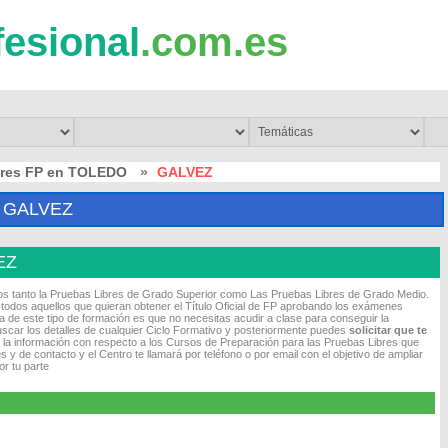
fesional
.com.es
bres FP en TOLEDO
»
GALVEZ
 GALVEZ
EZ
os tanto la Pruebas Libres de Grado Superior como Las Pruebas Libres de Grado Medio.
odos aquellos que quieran obtener el Título Oficial de FP aprobando los exámenes
 de este tipo de formación es que no necesitas acudir a clase para conseguir la
scar los detalles de cualquier Ciclo Formativo y posteriormente puedes
solicitar que te
 la información con respecto a los Cursos de Preparación para las Pruebas Libres que
 y de contacto y el Centro te llamará por teléfono o por email con el objetivo de ampliar
r tu parte