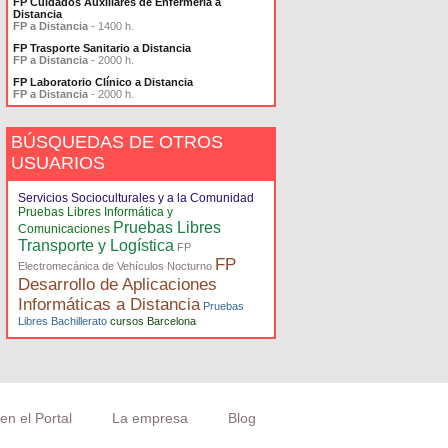
FP Cuidados Auxiliares de Enfermería a
Distancia
FP a Distancia
- 1400 h.
FP Trasporte Sanitario a Distancia
FP a Distancia
- 2000 h.
FP Laboratorio Clínico a Distancia
FP a Distancia
- 2000 h.
BÚSQUEDAS DE OTROS
USUARIOS
Servicios Socioculturales y a la Comunidad
Pruebas Libres Informática y
Pruebas Libres
Comunicaciones
Transporte y Logística
FP
FP
Electromecánica de Vehículos Nocturno
Desarrollo de Aplicaciones
Informáticas a Distancia
Pruebas
Libres Bachillerato
cursos Barcelona
en el Portal
La empresa
Blog