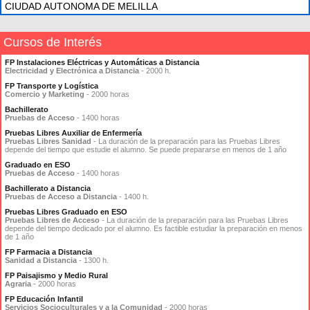
CIUDAD AUTONOMA DE MELILLA
Cursos de Interés
FP Instalaciones Eléctricas y Automáticas a Distancia
Electricidad y Electrónica a Distancia
- 2000 h.
FP Transporte y Logística
Comercio y Marketing
- 2000 horas
Bachillerato
Pruebas de Acceso
- 1400 horas
Pruebas Libres Auxiliar de Enfermería
Pruebas Libres Sanidad
- La duración de la preparación para las Pruebas Libres
depende del tiempo que estudie el alumno. Se puede prepararse en menos de 1 año
Graduado en ESO
Pruebas de Acceso
- 1400 horas
Bachillerato a Distancia
Pruebas de Acceso a Distancia
- 1400 h.
Pruebas Libres Graduado en ESO
Pruebas Libres de Acceso
- La duración de la preparación para las Pruebas Libres
depende del tiempo dedicado por el alumno. Es factible estudiar la preparación en menos
de 1 año
FP Farmacia a Distancia
Sanidad a Distancia
- 1300 h.
FP Paisajismo y Medio Rural
Agraria
- 2000 horas
FP Educación Infantil
Servicios Socioculturales y a la Comunidad
- 2000 horas