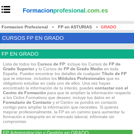
Formacion
profesional
.com.es
Formacion Profesional
»
FP en ASTURIAS
»
GRADO
CURSOS FP EN GRADO
FP EN GRADO
Lista de todos los
Cursos de FP
: incluye los Cursos de
FP de
Grado Superior
y lo Cursos de
FP de Grado Medio
en toda
España. Puedes encontrar los detalles de cualquier
Título de FP
que te interese, incluidos los
Módulos Profesionales
que es
obligatorio estudiar en cada uno de ellos. Una vez hayas
encontrado la información de tu interés, puedes
contactar con el
Centro de Formación
para que te amplíen la información respecto
a los Ciclos Formativos que desees: incluye tus datos en el
Formulario de Contacto
y el Centro se pondrá en contacto
contigo para ampliar la información que necesites. Si quieres
mejorar profesionalmente, la FP es un camino para aumentar tu
formación e integrarte en el mercado laboral, infórmate sin
compromiso
FP Administración y Gestión en GRADO