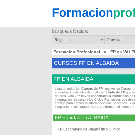
Formacion
pro
Búsqueda Rápida:
Formacion Profesional
»
FP en VALE
CURSOS FP EN ALBAIDA
FP EN ALBAIDA
Lista de todos los
Cursos de FP
: incluye los Cursos 
encontrar los detalles de cualquier
Título de FP
que te
de ellos. Una vez hayas encontrado la información de 
información respecto a los Ciclos Formativos que dese
contigo para ampliar la información que necesites. Si 
integrarte en el mercado laboral, infórmate sin compro
FP Sanidad en ALBAIDA
FP Laboratorio de Diagnóstico Clínico