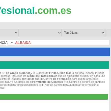
fesional
.com.es
NCIA
»
ALBAIDA
de
FP de Grado Superior
y lo Cursos de
FP de Grado Medio
en toda España. Puedes
 interese, incluidos los
Módulos Profesionales
que es obligatorio estudiar en cada uno
tu interés, puedes
contactar con el Centro de Formación
para que te amplíen la
es: incluye tus datos en el
Formulario de Contacto
y el Centro se pondrá en contacto
quieres mejorar profesionalmente, la FP es un camino para aumentar tu formación e
miso