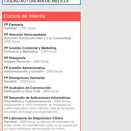
CIUDAD AUTONOMA DE MELILLA
Cursos de Interés
FP Farmacia
Sanidad
- 1300 horas
FP Atención Sociosanitaria
Servicios Socioculturales y a la Comunidad
-
2000 horas
FP Gestión Comercial y Marketing
Comercio y Marketing
- 1400 horas
FP Peluquería
Imagen Personal
- 2000 horas
FP Gestión Administrativa
Administración y Gestión
- 2000 horas
FP Emergencias Sanitarias
Sanidad
- 2000 horas
FP Acabados de Construcción
Edificación y Obra Civil
- 2000 horas
FP Desarrollo de Aplicaciones Informáticas
Informática y Comunicaciones
- 2000 horas
(equivalente a cinco trimestres de formación en
centro educativo como máximo, más la formación
en centro de trabajo correspondiente).
FP Laboratorio de Diagnóstico Clínico
Sanidad
- 2000 horas (a efectos de equivalencia,
estas horas se considerarán como si se organizara
en cinco trimestres de formación en centro