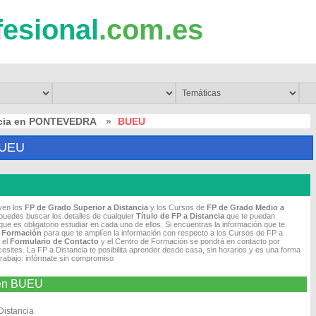
fesional
.com.es
ncia en PONTEVEDRA
»
BUEU
BUEU
uyen los
FP de Grado Superior a Distancia
y los Cursos de
FP de Grado Medio
a
puedes buscar los detalles de cualquier
Título de FP
a Distancia
que te puedan
ue es obligatorio estudiar en cada uno de ellos. Si encuentras la información que te
e Formación
para que te amplíen la información con respecto a los Cursos de FP a
 el
Formulario de Contacto
y el Centro de Formación se pondrá en contacto por
cesites. La FP a Distancia te posibilita aprender desde casa, sin horarios y es una forma
trabajo: infórmate sin compromiso
a en BUEU
Distancia