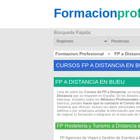
Formacion
pro
Búsqueda Rápida:
Formacion Profesional
»
FP a Dista
CURSOS FP A DISTANCIA EN 
FP A DISTANCIA EN BUEU
Lista de todos los
Cursos de FP a Distancia
: se incl
Distancia
que se imparten en España. En los listados 
interesar, incluidos todos los
Módulos Profesionales
q
interesa, puedes
hacer que te contacte el Centro d
Distancia que ofrecen: incluye tus datos personales en
teléfono o por email para ampliar la información que ne
de mejorar tu formación e integrarte en el mercado de 
FP Hostelería y Turismo a Distanci
FP Agencias de Viajes y Gestión de Eventos a 