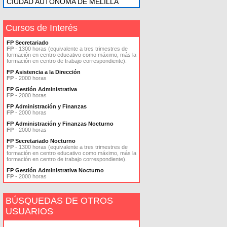
CIUDAD AUTONOMA DE MELILLA
Cursos de Interés
FP Secretariado
FP
- 1300 horas (equivalente a tres trimestres de
formación en centro educativo como máximo, más la
formación en centro de trabajo correspondiente).
FP Asistencia a la Dirección
FP
- 2000 horas
FP Gestión Administrativa
FP
- 2000 horas
FP Administración y Finanzas
FP
- 2000 horas
FP Administración y Finanzas Nocturno
FP
- 2000 horas
FP Secretariado Nocturno
FP
- 1300 horas (equivalente a tres trimestres de
formación en centro educativo como máximo, más la
formación en centro de trabajo correspondiente).
FP Gestión Administrativa Nocturno
FP
- 2000 horas
BÚSQUEDAS DE OTROS
USUARIOS