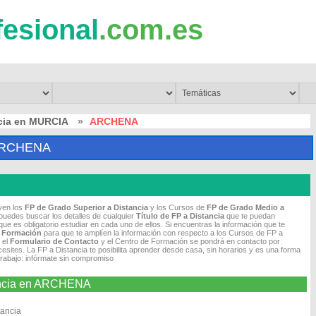
fesional
.com.es
ncia en MURCIA
»
ARCHENA
ARCHENA
uyen los
FP de Grado Superior a Distancia
y los Cursos de
FP de Grado Medio
a
puedes buscar los detalles de cualquier
Título de FP
a Distancia
que te puedan
ue es obligatorio estudiar en cada uno de ellos. Si encuentras la información que te
e Formación
para que te amplíen la información con respecto a los Cursos de FP a
 el
Formulario de Contacto
y el Centro de Formación se pondrá en contacto por
cesites. La FP a Distancia te posibilita aprender desde casa, sin horarios y es una forma
trabajo: infórmate sin compromiso
tancia en ARCHENA
tancia