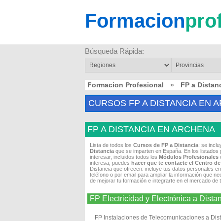
Formacion
pro
Búsqueda Rápida:
Formacion Profesional
»
FP a Dista
CURSOS FP A DISTANCIA EN 
FP A DISTANCIA EN ARCHENA
Lista de todos los
Cursos de FP a Distancia
: se incl
Distancia
que se imparten en España. En los listados 
interesar, incluidos todos los
Módulos Profesionales
q
interesa, puedes
hacer que te contacte el Centro d
Distancia que ofrecen: incluye tus datos personales en
teléfono o por email para ampliar la información que ne
de mejorar tu formación e integrarte en el mercado de 
FP Electricidad y Electrónica a Dis
FP Instalaciones de Telecomunicaciones a Dis