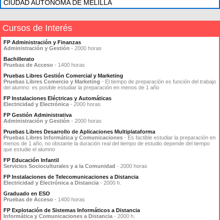
CIUDAD AUTONOMA DE MELILLA
Cursos de Interés
FP Administración y Finanzas
Administración y Gestión
- 2000 horas
Bachillerato
Pruebas de Acceso
- 1400 horas
Pruebas Libres Gestión Comercial y Marketing
Pruebas Libres Comercio y Marketing
- El tiempo de preparación es función del trabajo
del alumno: es posible estudiar la preparación en menos de 1 año
FP Instalaciones Eléctricas y Automáticas
Electricidad y Electrónica
- 2000 horas
FP Gestión Administrativa
Administración y Gestión
- 2000 horas
Pruebas Libres Desarrollo de Aplicaciones Multiplataforma
Pruebas Libres Informática y Comunicaciones
- Es factible estudiar la preparación en
menos de 1 año, no obstante la duración real del tiempo de estudio depende del tiempo
que estudie el alumno
FP Educación Infantil
Servicios Socioculturales y a la Comunidad
- 2000 horas
FP Instalaciones de Telecomunicaciones a Distancia
Electricidad y Electrónica a Distancia
- 2000 h.
Graduado en ESO
Pruebas de Acceso
- 1400 horas
FP Explotación de Sistemas Informáticos a Distancia
Informática y Comunicaciones a Distancia
- 2000 h.