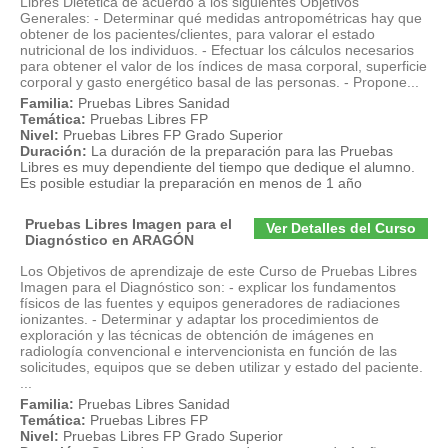
Libres Dietética de acuerdo a los siguientes Objetivos
Generales: - Determinar qué medidas antropométricas hay que
obtener de los pacientes/clientes, para valorar el estado
nutricional de los individuos. - Efectuar los cálculos necesarios
para obtener el valor de los índices de masa corporal, superficie
corporal y gasto energético basal de las personas. - Propone...
Familia:
Pruebas Libres Sanidad
Temática:
Pruebas Libres FP
Nivel:
Pruebas Libres FP Grado Superior
Duración:
La duración de la preparación para las Pruebas
Libres es muy dependiente del tiempo que dedique el alumno.
Es posible estudiar la preparación en menos de 1 año
Pruebas Libres Imagen para el
Ver Detalles del Curso
Diagnóstico en ARAGÓN
Los Objetivos de aprendizaje de este Curso de Pruebas Libres
Imagen para el Diagnóstico son: - explicar los fundamentos
físicos de las fuentes y equipos generadores de radiaciones
ionizantes. - Determinar y adaptar los procedimientos de
exploración y las técnicas de obtención de imágenes en
radiología convencional e intervencionista en función de las
solicitudes, equipos que se deben utilizar y estado del paciente.
...
Familia:
Pruebas Libres Sanidad
Temática:
Pruebas Libres FP
Nivel:
Pruebas Libres FP Grado Superior