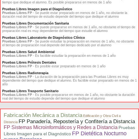
tiempo que dedique el alumno. Es posible prepararse en menos de 1 año
Pruebas Libres Imagen para el Diagnóstico
Pruebas Libres FP
- Se puede estar preparado en menos de 1 año, no obstante la
duración real del tiempo de estudio depende del tiempo que dedique el alumno
Pruebas Libres Documentación Sanitaria
Pruebas Libres FP
- Se puede prepararse en menos de 1 año, no obstante el tiempo de
preparación real es muy dependiente del tiempo que estudie el alumno
Pruebas Libres Laboratorio de Diagnóstico Clínico
Pruebas Libres FP
- Se puede estudiar la preparación en menos de 1 año, no obstante
el tiempo de preparación real depende del tiempo dedicado por el alumno
Pruebas Libres Salud Ambiental
Pruebas Libres FP
- Es factible estudiar la preparación en menos de 1 año
Pruebas Libres Prótesis Dentales
Pruebas Libres FP
- Es posible estar preparado en menos de 1 año
Pruebas Libres Radioterapia
Pruebas Libres FP
- La duración de la preparación para las Pruebas Libres es muy
dependiente del tiempo que dedique el alumno. Es factible estar preparado en menos de 1
año
Pruebas Libres Trasporte Sanitario
Pruebas Libres FP
- Es posible prepararse en menos de 1 año, no obstante la duración
real del tiempo de estudio depende del tiempo que dedique el alumno
Fabricación Mecánica a Distancia
Edificación y Obra Civil a
FP Panadería, Repostería y Confitería a Distancia
Distancia
FP Sistemas Microinformáticos y Redes a Distancia
Pruebas
FP Dietética Nocturno
Libres Imagen para el Diagnóstico