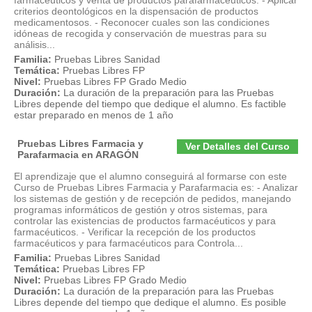
farmacéuticos y venta de productos parafarmaceuticos. - Aplicar
criterios deontológicos en la dispensación de productos
medicamentosos. - Reconocer cuales son las condiciones
idóneas de recogida y conservación de muestras para su
análisis...
Familia:
Pruebas Libres Sanidad
Temática:
Pruebas Libres FP
Nivel:
Pruebas Libres FP Grado Medio
Duración:
La duración de la preparación para las Pruebas
Libres depende del tiempo que dedique el alumno. Es factible
estar preparado en menos de 1 año
Pruebas Libres Farmacia y
Ver Detalles del Curso
Parafarmacia en ARAGÓN
El aprendizaje que el alumno conseguirá al formarse con este
Curso de Pruebas Libres Farmacia y Parafarmacia es: - Analizar
los sistemas de gestión y de recepción de pedidos, manejando
programas informáticos de gestión y otros sistemas, para
controlar las existencias de productos farmacéuticos y para
farmacéuticos. - Verificar la recepción de los productos
farmacéuticos y para farmacéuticos para Controla...
Familia:
Pruebas Libres Sanidad
Temática:
Pruebas Libres FP
Nivel:
Pruebas Libres FP Grado Medio
Duración:
La duración de la preparación para las Pruebas
Libres depende del tiempo que dedique el alumno. Es posible