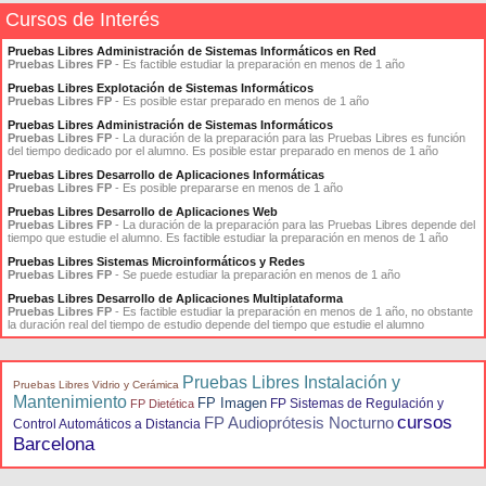
Cursos de Interés
Pruebas Libres Administración de Sistemas Informáticos en Red
Pruebas Libres FP
- Es factible estudiar la preparación en menos de 1 año
Pruebas Libres Explotación de Sistemas Informáticos
Pruebas Libres FP
- Es posible estar preparado en menos de 1 año
Pruebas Libres Administración de Sistemas Informáticos
Pruebas Libres FP
- La duración de la preparación para las Pruebas Libres es función
del tiempo dedicado por el alumno. Es posible estar preparado en menos de 1 año
Pruebas Libres Desarrollo de Aplicaciones Informáticas
Pruebas Libres FP
- Es posible prepararse en menos de 1 año
Pruebas Libres Desarrollo de Aplicaciones Web
Pruebas Libres FP
- La duración de la preparación para las Pruebas Libres depende del
tiempo que estudie el alumno. Es factible estudiar la preparación en menos de 1 año
Pruebas Libres Sistemas Microinformáticos y Redes
Pruebas Libres FP
- Se puede estudiar la preparación en menos de 1 año
Pruebas Libres Desarrollo de Aplicaciones Multiplataforma
Pruebas Libres FP
- Es factible estudiar la preparación en menos de 1 año, no obstante
la duración real del tiempo de estudio depende del tiempo que estudie el alumno
Pruebas Libres Instalación y
Pruebas Libres Vidrio y Cerámica
Mantenimiento
FP Imagen
FP Sistemas de Regulación y
FP Dietética
cursos
FP Audioprótesis Nocturno
Control Automáticos a Distancia
Barcelona