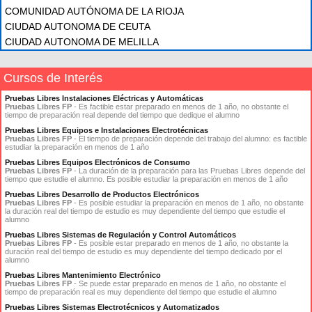
COMUNIDAD AUTÓNOMA DE LA RIOJA
CIUDAD AUTONOMA DE CEUTA
CIUDAD AUTONOMA DE MELILLA
Cursos de Interés
Pruebas Libres Instalaciones Eléctricas y Automáticas
Pruebas Libres FP
- Es factible estar preparado en menos de 1 año, no obstante el
tiempo de preparación real depende del tiempo que dedique el alumno
Pruebas Libres Equipos e Instalaciones Electrotécnicas
Pruebas Libres FP
- El tiempo de preparación depende del trabajo del alumno: es factible
estudiar la preparación en menos de 1 año
Pruebas Libres Equipos Electrónicos de Consumo
Pruebas Libres FP
- La duración de la preparación para las Pruebas Libres depende del
tiempo que estudie el alumno. Es posible estudiar la preparación en menos de 1 año
Pruebas Libres Desarrollo de Productos Electrónicos
Pruebas Libres FP
- Es posible estudiar la preparación en menos de 1 año, no obstante
la duración real del tiempo de estudio es muy dependiente del tiempo que estudie el
alumno
Pruebas Libres Sistemas de Regulación y Control Automáticos
Pruebas Libres FP
- Es posible estar preparado en menos de 1 año, no obstante la
duración real del tiempo de estudio es muy dependiente del tiempo dedicado por el
alumno
Pruebas Libres Mantenimiento Electrónico
Pruebas Libres FP
- Se puede estar preparado en menos de 1 año, no obstante el
tiempo de preparación real es muy dependiente del tiempo que estudie el alumno
Pruebas Libres Sistemas Electrotécnicos y Automatizados