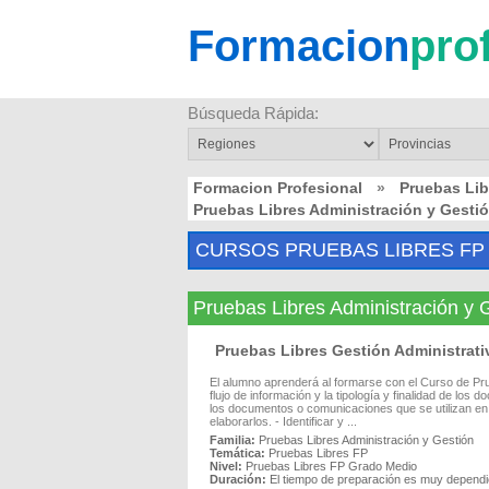
Formacion
pro
Búsqueda Rápida:
Formacion Profesional
»
Pruebas Li
Pruebas Libres Administración y Ges
CURSOS PRUEBAS LIBRES FP 
Pruebas Libres Administración 
Pruebas Libres Gestión Administra
El alumno aprenderá al formarse con el Curso de Prue
flujo de información y la tipología y finalidad de los
los documentos o comunicaciones que se utilizan en
elaborarlos. - Identificar y ...
Familia:
Pruebas Libres Administración y Gestión
Temática:
Pruebas Libres FP
Nivel:
Pruebas Libres FP Grado Medio
Duración:
El tiempo de preparación es muy dependie