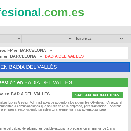
fesional
.com.es
bres FP en BARCELONA
»
tión en BARCELONA
»
BADIA DEL VALLÈS
EN BADIA DEL VALLÈS
y Gestión en BADIA DEL VALLÈS
tiva en BADIA DEL VALLÈS
Ver Detalles del Curso
bas Libres Gestión Administrativa de acuerdo a los siguientes Objetivos: - Analizar el
 documentos o comunicaciones que se utilizan en la empresa, para tramitarlos. - Analizar
 la empresa, reconociendo su estructura, elementos y características para
nte del trabajo del alumno: es posible estudiar la preparación en menos de 1 año