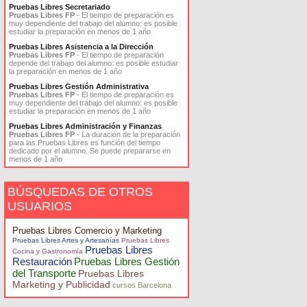
Pruebas Libres Secretariado
Pruebas Libres FP
- El tiempo de preparación es
muy dependiente del trabajo del alumno: es posible
estudiar la preparación en menos de 1 año
Pruebas Libres Asistencia a la Dirección
Pruebas Libres FP
- El tiempo de preparación
depende del trabajo del alumno: es posible estudiar
la preparación en menos de 1 año
Pruebas Libres Gestión Administrativa
Pruebas Libres FP
- El tiempo de preparación es
muy dependiente del trabajo del alumno: es posible
estudiar la preparación en menos de 1 año
Pruebas Libres Administración y Finanzas
Pruebas Libres FP
- La duración de la preparación
para las Pruebas Libres es función del tiempo
dedicado por el alumno. Se puede prepararse en
menos de 1 año
BÚSQUEDAS DE OTROS
USUARIOS
Pruebas Libres Comercio y Marketing
Pruebas Libres Artes y Artesanías
Pruebas Libres
Pruebas Libres
Cocina y Gastronomía
Restauración
Pruebas Libres Gestión
del Transporte
Pruebas Libres
Marketing y Publicidad
cursos Barcelona