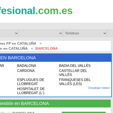
fesional
.com.es
bres FP en CATALUÑA
»
ión en CATALUÑA
»
BARCELONA
 EN BARCELONA
AR
BADALONA
BADIA DEL VALLÈS
CARDONA
CASTELLAR DEL
VALLÈS
ESPLUGUES DE
FRANQUESES DEL
LLOBREGAT
VALLÈS (LES)
Desplegar todas»
HOSPITALET DE
LLOBREGAT (L')
y Gestión en BARCELONA