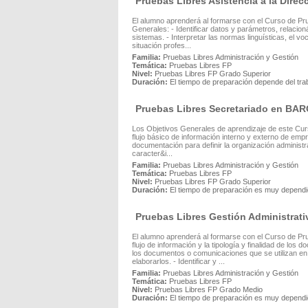
Pruebas Libres Asistencia a la Dir
El alumno aprenderá al formarse con el Curso de Pru
Generales: - Identificar datos y parámetros, relacio
sistemas. - Interpretar las normas linguísticas, el 
situación profes...
Familia:
Pruebas Libres Administración y Gestión
Temática:
Pruebas Libres FP
Nivel:
Pruebas Libres FP Grado Superior
Duración:
El tiempo de preparación depende del tra
Pruebas Libres Secretariado en B
Los Objetivos Generales de aprendizaje de este Curso
flujo básico de información interno y externo de empr
documentación para definir la organización administr
caracter&i...
Familia:
Pruebas Libres Administración y Gestión
Temática:
Pruebas Libres FP
Nivel:
Pruebas Libres FP Grado Superior
Duración:
El tiempo de preparación es muy dependie
Pruebas Libres Gestión Administra
El alumno aprenderá al formarse con el Curso de Prue
flujo de información y la tipología y finalidad de los
los documentos o comunicaciones que se utilizan en
elaborarlos. - Identificar y ...
Familia:
Pruebas Libres Administración y Gestión
Temática:
Pruebas Libres FP
Nivel:
Pruebas Libres FP Grado Medio
Duración:
El tiempo de preparación es muy dependie