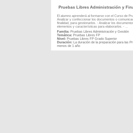
Pruebas Libres Administración y F
El alumno aprenderá al formarse con el Curso de Pru
Analizar y confeccionar los documentos o comunicacio
finalidad, para gestionarlos. - Analizar los documen
elementos y características para elaborarlos. - ...
Familia:
Pruebas Libres Administración y Gestión
Temática:
Pruebas Libres FP
Nivel:
Pruebas Libres FP Grado Superior
Duración:
La duración de la preparación para las P
menos de 1 año