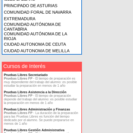
PRINCIPADO DE ASTURIAS
COMUNIDAD FORAL DE NAVARRA
EXTREMADURA
COMUNIDAD AUTÓNOMA DE
CANTABRIA
COMUNIDAD AUTÓNOMA DE LA
RIOJA
CIUDAD AUTONOMA DE CEUTA
CIUDAD AUTONOMA DE MELILLA
Cursos de Interés
Pruebas Libres Secretariado
Pruebas Libres FP
- El tiempo de preparación es
muy dependiente del trabajo del alumno: es posible
estudiar la preparación en menos de 1 año
Pruebas Libres Asistencia a la Dirección
Pruebas Libres FP
- El tiempo de preparación
depende del trabajo del alumno: es posible estudiar
la preparación en menos de 1 año
Pruebas Libres Administración y Finanzas
Pruebas Libres FP
- La duración de la preparación
para las Pruebas Libres es función del tiempo
dedicado por el alumno. Se puede prepararse en
menos de 1 año
Pruebas Libres Gestión Administrativa