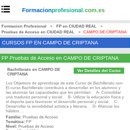
Formacion
profesional
.com.es
Formacion Profesional
»
FP en CIUDAD REAL
»
Pruebas de Acceso en CIUDAD REAL
»
CAMPO DE CRIPTANA
CURSOS FP EN CAMPO DE CRIPTANA
FP Pruebas de Acceso en CAMPO DE CRIPTANA
Bachillerato en CAMPO DE
Ver Detalles del Curso
CRIPTANA
Los Objetivos de aprendizaje de este Curso de Bachillerato son:
El curso Bachillerato contribuirá a desarrollar en los alumnos y
las alumnas las capacidades que les permitan: A- Consolidar
una madurez personal y social. B- Utilizar la educación física y
el deporte para favorecer el desarrollo personal y social. C-
Desarrollar la sensibilidad artística y literaria. D- Afianzar los
hábitos ...
Familia:
Pruebas de Acceso
Temática:
FP
Nivel:
Pruebas de Acceso